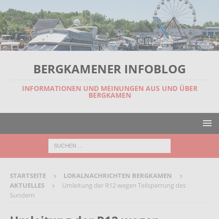
BERGKAMENER INFOBLOG
INFORMATIONEN UND MEINUNGEN AUS UND ÜBER
BERGKAMEN
STARTSEITE
LOKALNACHRICHTEN BERGKAMEN
AKTUELLES
Umleitung der R12 wegen Teilsperrung des
Sundern