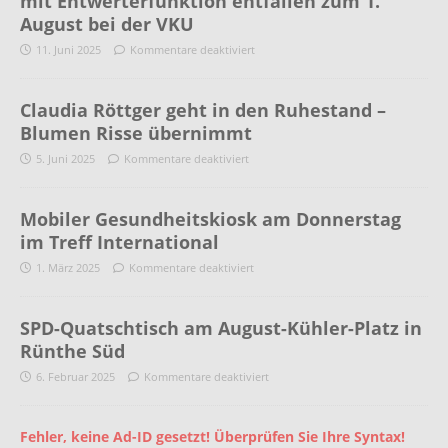
mit Entwerterfunktion entfallen zum 1.
August bei der VKU
11. Juni 2025
Kommentare deaktiviert
Claudia Röttger geht in den Ruhestand –
Blumen Risse übernimmt
5. Juni 2025
Kommentare deaktiviert
Mobiler Gesundheitskiosk am Donnerstag
im Treff International
1. März 2025
Kommentare deaktiviert
SPD-Quatschtisch am August-Kühler-Platz in
Rünthe Süd
6. Februar 2025
Kommentare deaktiviert
Fehler, keine Ad-ID gesetzt! Überprüfen Sie Ihre Syntax!