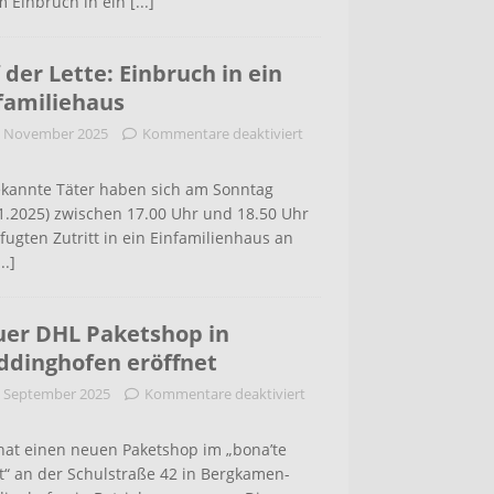
m Einbruch in ein
[...]
 der Lette: Einbruch in ein
familiehaus
. November 2025
Kommentare deaktiviert
kannte Täter haben sich am Sonntag
1.2025) zwischen 17.00 Uhr und 18.50 Uhr
ugten Zutritt in ein Einfamilienhaus an
...]
er DHL Paketshop in
dinghofen eröffnet
. September 2025
Kommentare deaktiviert
hat einen neuen Paketshop im „bona’te
t“ an der Schulstraße 42 in Bergkamen-