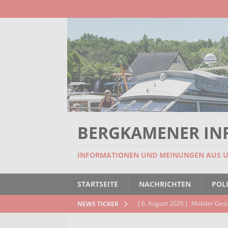
BERGKAMENER IN
INFORMATIONEN UND MEINUNGEN AUS 
STARTSEITE
NACHRICHTEN
POLI
[ 6. August 2026 ]
Mobiler Ges
NEWS TICKER
[ 6. August 2026 ]
Missstand be