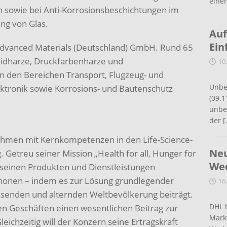
eine
n sowie bei Anti-Korrosionsbeschichtungen im
ng von Glas.
Auf
Ein
 Advanced Materials (Deutschland) GmbH. Rund 65
oxidharze, Druckfarbenharze und
10
in den Bereichen Transport, Flugzeug- und
Unbe
ktronik sowie Korrosions- und Bautenschutz
(09.1
unbef
der
[
rnehmen mit Kernkompetenzen in den Life-Science-
Neu
Getreu seiner Mission „Health for all, Hunger for
Wed
einen Produkten und Dienstleistungen
honen – indem es zur Lösung grundlegender
16
senden und alternden Weltbevölkerung beiträgt.
DHL 
nen Geschäften einen wesentlichen Beitrag zur
Mark
leichzeitig will der Konzern seine Ertragskraft