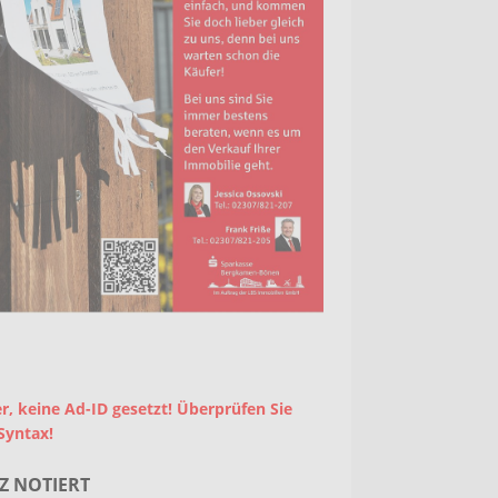
r, keine Ad-ID gesetzt! Überprüfen Sie
Syntax!
Z NOTIERT