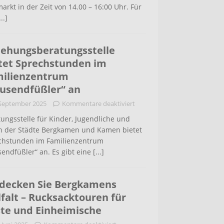
arkt in der Zeit von 14.00 – 16:00 Uhr. Für
...]
iehungsberatungsstelle
tet Sprechstunden im
ilienzentrum
usendfüßler“ an
 September 2025
Kommentare deaktiviert
ungsstelle für Kinder, Jugendliche und
rn der Städte Bergkamen und Kamen bietet
chstunden im Familienzentrum
endfüßler“ an. Es gibt eine
[...]
decken Sie Bergkamens
lfalt – Rucksacktouren für
te und Einheimische