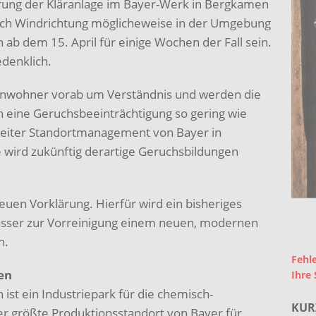
ung der Kläranlage im Bayer-Werk in Bergkamen
nach Windrichtung möglicheweise in der Umgebung
b dem 15. April für einige Wochen der Fall sein.
edenklich.
Anwohner vorab um Verständnis und werden die
 eine Geruchsbeeinträchtigung so gering wie
 Leiter Standortmanagement von Bayer in
wird zukünftig derartige Geruchsbildungen
neuen Vorklärung. Hierfür wird ein bisheriges
asser zur Vorreinigung einem neuen, modernen
n.
Fehle
en
Ihre 
ist ein Industriepark für die chemisch-
KUR
er größte Produktionsstandort von Bayer für