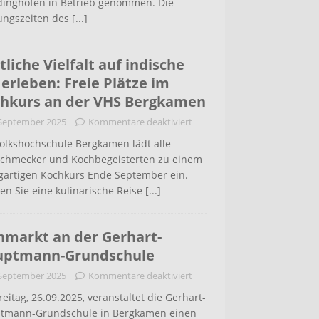
inghofen in Betrieb genommen. Die
ungszeiten des
[...]
tliche Vielfalt auf indische
 erleben: Freie Plätze im
hkurs an der VHS Bergkamen
 September 2025
Kommentare deaktiviert
Volkshochschule Bergkamen lädt alle
schmecker und Kochbegeisterten zu einem
igartigen Kochkurs Ende September ein.
en Sie eine kulinarische Reise
[...]
hmarkt an der Gerhart-
uptmann-Grundschule
 September 2025
Kommentare deaktiviert
eitag, 26.09.2025, veranstaltet die Gerhart-
tmann-Grundschule in Bergkamen einen