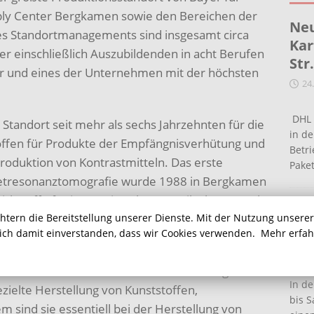
ply Center Bergkamen sowie den Bereichen der
Neu
des Standortmanagements sind insgesamt circa
Kar
er einschließlich Auszubildenden in acht Berufen
Str
ber und eines der Unternehmen mit der höchsten
24
DHL 
Standort seit mehr als sechs Jahrzehnten für die
in de
offen für Produkte der Empfängnisverhütung und
Betr
roduktion von Kontrastmitteln. Das erste
Pake
gnetresonanztomografie wurde 1988 in Bergkamen
irkstoffe für innovative Therapeutika her. Im Jahr
Ein
nd 50 Millionen Euro in den Standort Bergkamen.
chtern die Bereitstellung unserer Dienste. Mit der Nutzung unsere
Ha
sich damit einverstanden, dass wir Cookies verwenden.
Mehr erfa
16
roduziert zudem die Lanxess Organometallics
 und Mitarbeitern verschiedene metallorganische
In de
zielte Herstellung von Kunststoffen,
bis S
sind sie essentiell bei der Herstellung von