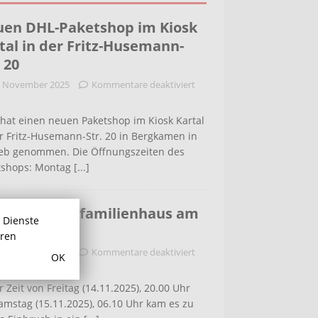
en DHL-Paketshop im Kiosk
tal in der Fritz-Husemann-
. 20
. November 2025
Kommentare deaktiviert
hat einen neuen Paketshop im Kiosk Kartal
r Fritz-Husemann-Str. 20 in Bergkamen in
ieb genommen. Die Öffnungszeiten des
tshops: Montag
[...]
bruch in Einfamilienhaus am
r Dienste
ldenweg
hren
. November 2025
Kommentare deaktiviert
OK
r Zeit von Freitag (14.11.2025), 20.00 Uhr
amstag (15.11.2025), 06.10 Uhr kam es zu