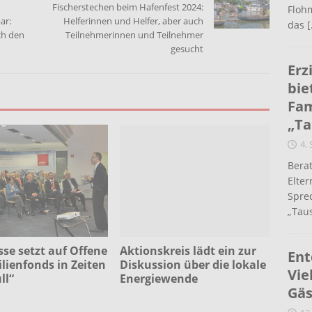
Fischerstechen beim Hafenfest 2024:
Flohm
ar:
Helferinnen und Helfer, aber auch
das
[
ch den
Teilnehmerinnen und Teilnehmer
gesucht
Erz
bie
Fam
„Ta
4.
Berat
Elte
Spre
„Taus
se setzt auf Offene
Aktionskreis lädt ein zur
Ent
ienfonds in Zeiten
Diskussion über die lokale
Vie
ll“
Energiewende
Gäs