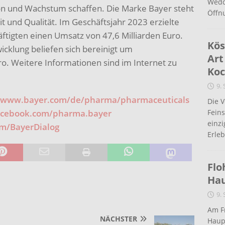
Wedd
on und Wachstum schaffen. Die Marke Bayer steht
Öffn
it und Qualität. Im Geschäftsjahr 2023 erzielte
ftigten einen Umsatz von 47,6 Milliarden Euro.
Kös
cklung beliefen sich bereinigt um
Art
ro. Weitere Informationen sind im Internet zu
Koc
9.
www.bayer.com/de/pharma/pharmaceuticals
Die 
cebook.com/pharma.bayer
Fein
einz
om/BayerDialog
Erleb
Flo
Ha
9.
Am Fr
NÄCHSTER
Haup