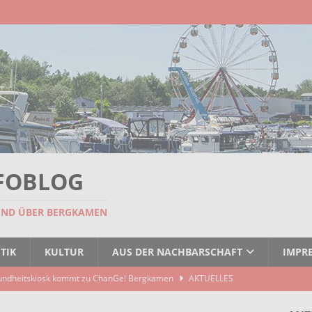
FOBLOG
UND ÜBER BERGKAMEN
TIK
KULTUR
AUS DER NACHBARSCHAFT
IMPR
undheitskiosk kommt zu ChanGe! Bergkamen
AKTUELLES
seitigt: EBB räumt Containerstellplatz
AKTUELLES