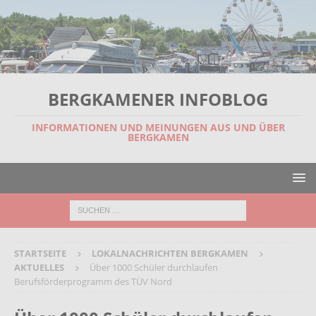
BERGKAMENER INFOBLOG
INFORMATIONEN UND MEINUNGEN AUS UND ÜBER
BERGKAMEN
STARTSEITE
LOKALNACHRICHTEN BERGKAMEN
AKTUELLES
Über 1000 Schüler durchlaufen
Berufsförderprogramm des TÜV Nord