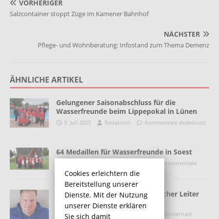
VORHERIGER
Salzcontainer stoppt Züge im Kamener Bahnhof
NÄCHSTER
Pflege- und Wohnberatung: Infostand zum Thema Demenz
ÄHNLICHE ARTIKEL
Gelungener Saisonabschluss für die
Wasserfreunde beim Lippepokal in Lünen
9. Juli 2025
Redaktion
Kommentare deaktiviert
64 Medaillen für Wasserfreunde in Soest
7. September 2016
Redaktion
Kommentare
deaktiviert
Cookies erleichtern die
Bereitstellung unserer
Sascha Blaszyk ist neuer Sportlicher Leiter
Dienste. Mit der Nutzung
beim SuS Rünthe 08
unserer Dienste erklären
25. Februar 2021
Redaktion
Kommentare
Sie sich damit