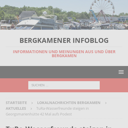
BERGKAMENER INFOBLOG
INFORMATIONEN UND MEINUNGEN AUS UND ÜBER
BERGKAMEN
STARTSEITE
LOKALNACHRICHTEN BERGKAMEN
AKTUELLES
TuRa-Wasserfreunde steigen in
Georgsmarienhütte 42 Mal aufs Podest