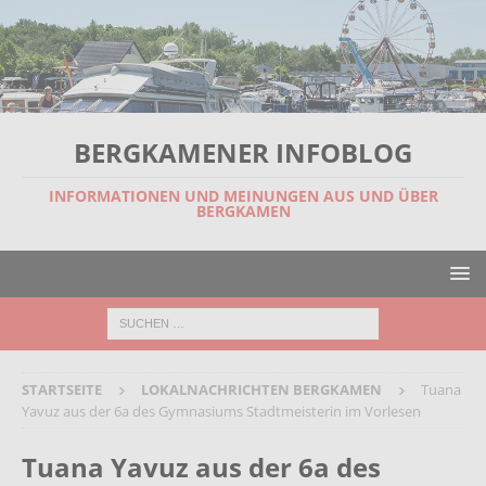
BERGKAMENER INFOBLOG
INFORMATIONEN UND MEINUNGEN AUS UND ÜBER
BERGKAMEN
STARTSEITE
LOKALNACHRICHTEN BERGKAMEN
Tuana
Yavuz aus der 6a des Gymnasiums Stadtmeisterin im Vorlesen
Tuana Yavuz aus der 6a des