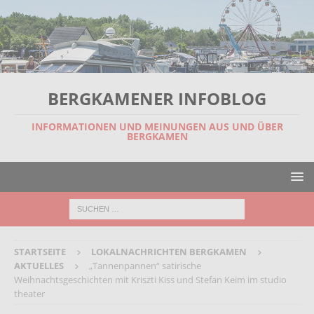
BERGKAMENER INFOBLOG
INFORMATIONEN UND MEINUNGEN AUS UND ÜBER
BERGKAMEN
STARTSEITE
LOKALNACHRICHTEN BERGKAMEN
AKTUELLES
„Tannenpannen“ satirische
Weihnachtsgeschichten mit Kriszti Kiss und Stefan Keim im studio
theater