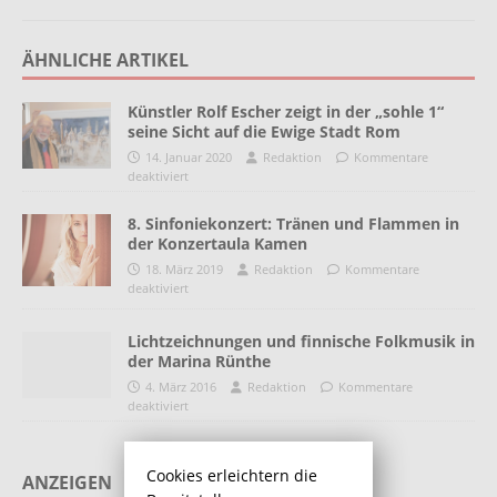
ÄHNLICHE ARTIKEL
Künstler Rolf Escher zeigt in der „sohle 1“
seine Sicht auf die Ewige Stadt Rom
14. Januar 2020
Redaktion
Kommentare
deaktiviert
8. Sinfoniekonzert: Tränen und Flammen in
der Konzertaula Kamen
18. März 2019
Redaktion
Kommentare
deaktiviert
Lichtzeichnungen und finnische Folkmusik in
der Marina Rünthe
4. März 2016
Redaktion
Kommentare
deaktiviert
Cookies erleichtern die
ANZEIGEN