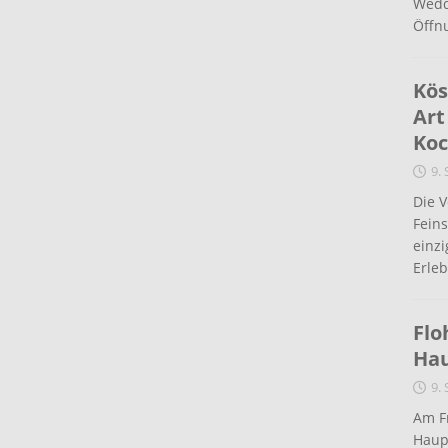
Wedd
Öffn
Kös
Art
Koc
9.
Die 
Fein
einz
Erleb
Flo
Ha
9.
Am Fr
Haup