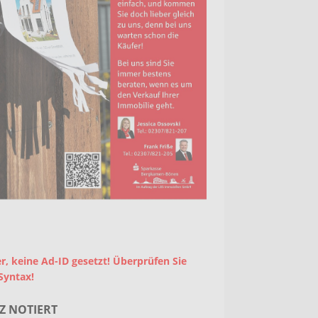
r, keine Ad-ID gesetzt! Überprüfen Sie
Syntax!
Z NOTIERT