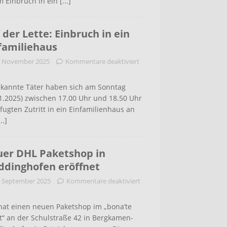
m Einbruch in ein
[...]
 der Lette: Einbruch in ein
familiehaus
. November 2025
Kommentare deaktiviert
kannte Täter haben sich am Sonntag
1.2025) zwischen 17.00 Uhr und 18.50 Uhr
ugten Zutritt in ein Einfamilienhaus an
...]
er DHL Paketshop in
dinghofen eröffnet
. September 2025
Kommentare deaktiviert
hat einen neuen Paketshop im „bona’te
t“ an der Schulstraße 42 in Bergkamen-