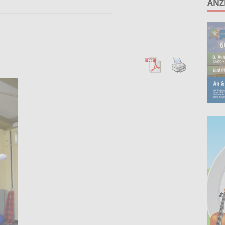
ANZ
ruppe lädt zum gemeinsamen Singen ein!
AKTUELLES
anstaltung „60 Jahre Stadt Bergkamen“ am 8. August auf der
KTUELLES
Wohnberatung im Gemeindebüro an der Christuskirche in Rünthe
ie – Kunst vor Ort 2026: Letzte Plätze bei Stein- oder
UELLES