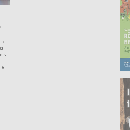
e
en
us
ums
d
ie