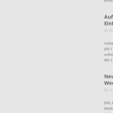
eine
Auf
Ein
10
Unbe
(09.1
unbef
der
[
Neu
Wed
16
DHL 
Mark