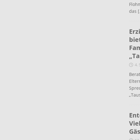
Flohm
das
[
Erz
bie
Fam
„Ta
4.
Berat
Elte
Spre
„Taus
Ent
Vie
Gäs