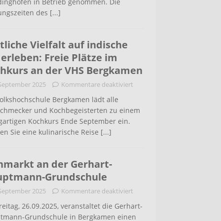
inghofen in Betrieb genommen. Die
ungszeiten des
[...]
tliche Vielfalt auf indische
 erleben: Freie Plätze im
hkurs an der VHS Bergkamen
 September 2025
Kommentare deaktiviert
Volkshochschule Bergkamen lädt alle
schmecker und Kochbegeisterten zu einem
igartigen Kochkurs Ende September ein.
en Sie eine kulinarische Reise
[...]
hmarkt an der Gerhart-
uptmann-Grundschule
 September 2025
Kommentare deaktiviert
eitag, 26.09.2025, veranstaltet die Gerhart-
tmann-Grundschule in Bergkamen einen