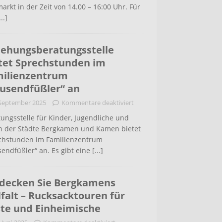
arkt in der Zeit von 14.00 – 16:00 Uhr. Für
...]
iehungsberatungsstelle
tet Sprechstunden im
ilienzentrum
usendfüßler“ an
 September 2025
Kommentare deaktiviert
ungsstelle für Kinder, Jugendliche und
rn der Städte Bergkamen und Kamen bietet
chstunden im Familienzentrum
endfüßler“ an. Es gibt eine
[...]
decken Sie Bergkamens
lfalt – Rucksacktouren für
te und Einheimische