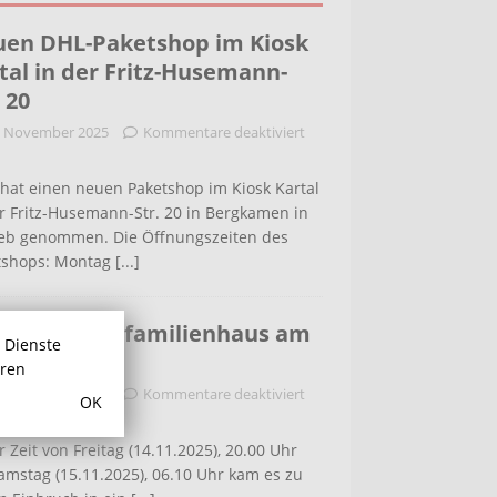
en DHL-Paketshop im Kiosk
tal in der Fritz-Husemann-
. 20
. November 2025
Kommentare deaktiviert
hat einen neuen Paketshop im Kiosk Kartal
r Fritz-Husemann-Str. 20 in Bergkamen in
ieb genommen. Die Öffnungszeiten des
tshops: Montag
[...]
bruch in Einfamilienhaus am
r Dienste
ldenweg
hren
. November 2025
Kommentare deaktiviert
OK
r Zeit von Freitag (14.11.2025), 20.00 Uhr
amstag (15.11.2025), 06.10 Uhr kam es zu