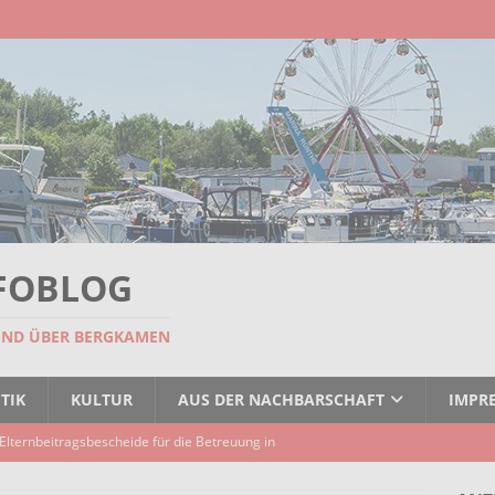
FOBLOG
UND ÜBER BERGKAMEN
TIK
KULTUR
AUS DER NACHBARSCHAFT
IMPR
Elternbeitragsbescheide für die Betreuung in
er Kindertagespflege verzögert sich
AKTUELLES