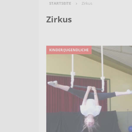
STARTSEITE
Zirkus
[ 7. August 2026 ]
Selbsthilfeg
[ 7. August 2026 ]
Jubiläumsver
Zirkus
Bergehalde „Großes Holz“
A
[ 6. August 2026 ]
Pflege- und 
AKTUELLES
KINDER/JUGENDLICHE
[ 7. August 2026 ]
Sommerakadem
Holzbildhauerei sichern!
AKT