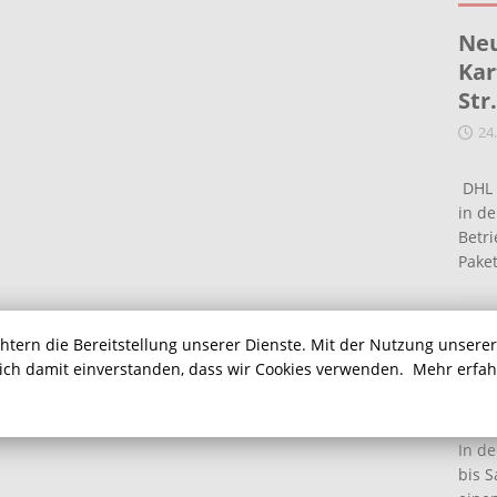
Neu
Kar
Str
24
DHL 
in de
Betr
Pake
Ein
chtern die Bereitstellung unserer Dienste. Mit der Nutzung unsere
Ha
sich damit einverstanden, dass wir Cookies verwenden.
Mehr erfa
16
In de
bis S