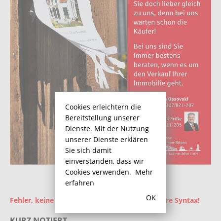
Cookies erleichtern die
Bereitstellung unserer
Dienste. Mit der Nutzung
unserer Dienste erklären
Sie sich damit
einverstanden, dass wir
Cookies verwenden.
Mehr
erfahren
OK
Fehler, keine Ad-ID gesetzt! Überprüfen Sie Ihre Syntax!
KURZ NOTIERT