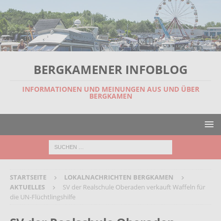
BERGKAMENER INFOBLOG
INFORMATIONEN UND MEINUNGEN AUS UND ÜBER
BERGKAMEN
STARTSEITE
LOKALNACHRICHTEN BERGKAMEN
AKTUELLES
SV der Realschule Oberaden verkauft Waffeln für
die UN-Flüchtlingshilfe