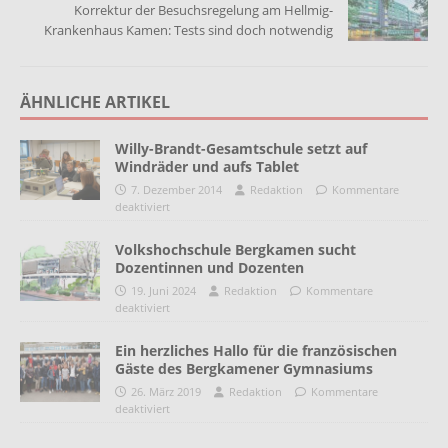
Korrektur der Besuchsregelung am Hellmig-
Krankenhaus Kamen: Tests sind doch notwendig
ÄHNLICHE ARTIKEL
Willy-Brandt-Gesamtschule setzt auf
Windräder und aufs Tablet
7. Dezember 2014
Redaktion
Kommentare
deaktiviert
Volkshochschule Bergkamen sucht
Dozentinnen und Dozenten
19. Juni 2024
Redaktion
Kommentare
deaktiviert
Ein herzliches Hallo für die französischen
Gäste des Bergkamener Gymnasiums
26. März 2019
Redaktion
Kommentare
deaktiviert