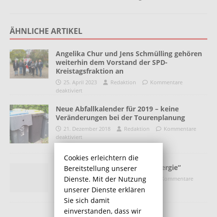
ÄHNLICHE ARTIKEL
Angelika Chur und Jens Schmülling gehören
weiterhin dem Vorstand der SPD-
Kreistagsfraktion an
25. April 2023
Redaktion
Kommentare
deaktiviert
Neue Abfallkalender für 2019 – keine
Veränderungen bei der Tourenplanung
21. Dezember 2018
Redaktion
Kommentare
deaktiviert
Cookies erleichtern die
Leserbrief zum Thema „Windenergie“
Bereitstellung unserer
Dienste. Mit der Nutzung
9. Dezember 2016
Redaktion
Kommentare
deaktiviert
unserer Dienste erklären
Sie sich damit
einverstanden, dass wir