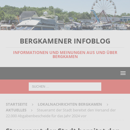
BERGKAMENER INFOBLOG
INFORMATIONEN UND MEINUNGEN AUS UND ÜBER
BERGKAMEN
STARTSEITE
LOKALNACHRICHTEN BERGKAMEN
AKTUELLES
Steueramt der Stadt bereitet den Versand der
22.000 Abgabenbescheide für das Jahr 2024 vor