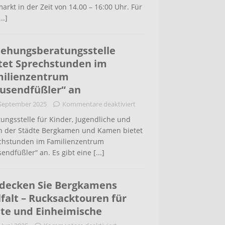
arkt in der Zeit von 14.00 – 16:00 Uhr. Für
...]
iehungsberatungsstelle
tet Sprechstunden im
ilienzentrum
usendfüßler“ an
 September 2025
Kommentare deaktiviert
ungsstelle für Kinder, Jugendliche und
rn der Städte Bergkamen und Kamen bietet
chstunden im Familienzentrum
endfüßler“ an. Es gibt eine
[...]
decken Sie Bergkamens
lfalt – Rucksacktouren für
te und Einheimische