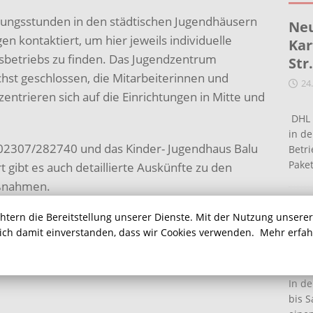
bungsstunden in den städtischen Jugendhäusern
Neu
n kontaktiert, um hier jeweils individuelle
Kar
sbetriebs zu finden. Das Jugendzentrum
Str
hst geschlossen, die Mitarbeiterinnen und
24
entrieren sich auf die Einrichtungen in Mitte und
DHL 
in de
r 02307/282740 und das Kinder- Jugendhaus Balu
Betr
Pake
 gibt es auch detaillierte Auskünfte zu den
ßnahmen.
Ein
chtern die Bereitstellung unserer Dienste. Mit der Nutzung unsere
Ha
sich damit einverstanden, dass wir Cookies verwenden.
Mehr erfa
16
In de
bis S