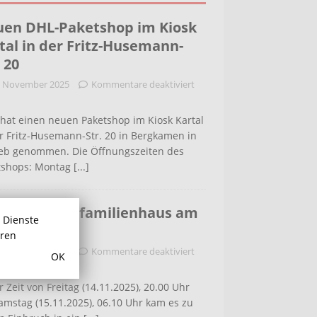
en DHL-Paketshop im Kiosk
tal in der Fritz-Husemann-
. 20
. November 2025
Kommentare deaktiviert
hat einen neuen Paketshop im Kiosk Kartal
r Fritz-Husemann-Str. 20 in Bergkamen in
ieb genommen. Die Öffnungszeiten des
tshops: Montag
[...]
bruch in Einfamilienhaus am
r Dienste
ldenweg
hren
. November 2025
Kommentare deaktiviert
OK
r Zeit von Freitag (14.11.2025), 20.00 Uhr
amstag (15.11.2025), 06.10 Uhr kam es zu