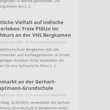
inghofen in Betrieb genommen. Die
ungszeiten des
[...]
tliche Vielfalt auf indische
 erleben: Freie Plätze im
hkurs an der VHS Bergkamen
 September 2025
Kommentare deaktiviert
Volkshochschule Bergkamen lädt alle
schmecker und Kochbegeisterten zu einem
igartigen Kochkurs Ende September ein.
en Sie eine kulinarische Reise
[...]
hmarkt an der Gerhart-
uptmann-Grundschule
 September 2025
Kommentare deaktiviert
eitag, 26.09.2025, veranstaltet die Gerhart-
tmann-Grundschule in Bergkamen einen