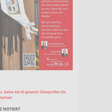
r, keine Ad-ID gesetzt! Überprüfen Sie
Syntax!
Z NOTIERT