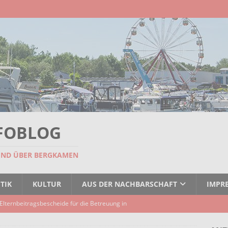
FOBLOG
UND ÜBER BERGKAMEN
TIK
KULTUR
AUS DER NACHBARSCHAFT
IMPR
Elternbeitragsbescheide für die Betreuung in
er Kindertagespflege verzögert sich
AKTUELLES