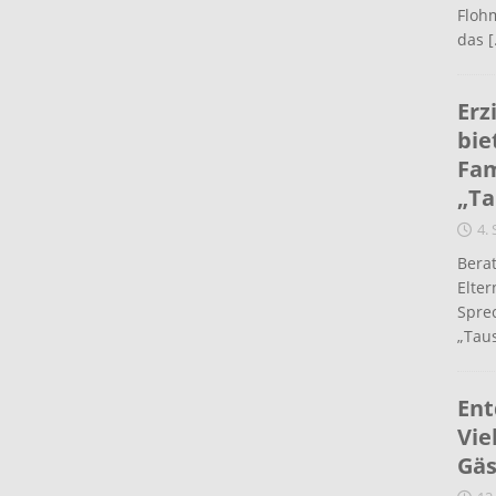
Flohm
das
[
Erz
bie
Fam
„Ta
4.
Berat
Elte
Spre
„Taus
Ent
Vie
Gäs