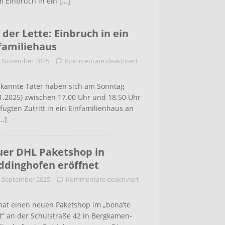
m Einbruch in ein
[...]
 der Lette: Einbruch in ein
familiehaus
. November 2025
Kommentare deaktiviert
kannte Täter haben sich am Sonntag
1.2025) zwischen 17.00 Uhr und 18.50 Uhr
ugten Zutritt in ein Einfamilienhaus an
...]
er DHL Paketshop in
dinghofen eröffnet
. September 2025
Kommentare deaktiviert
hat einen neuen Paketshop im „bona’te
t“ an der Schulstraße 42 in Bergkamen-