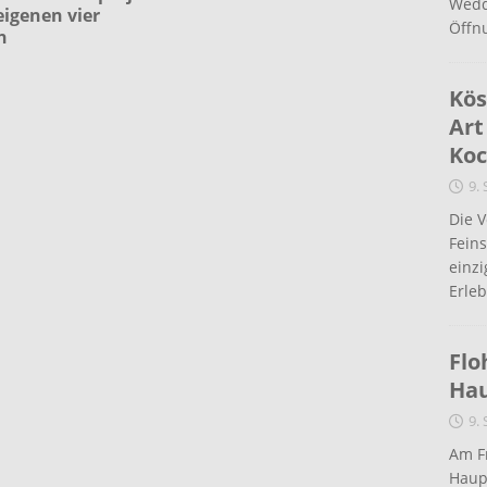
Wedd
eigenen vier
Öffn
n
Kös
Art
Koc
9.
Die 
Fein
einz
Erleb
Flo
Ha
9.
Am Fr
Haup