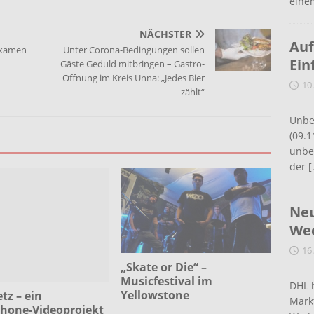
eine
NÄCHSTER
Auf
rgkamen
Unter Corona-Bedingungen sollen
Ein
Gäste Geduld mitbringen – Gastro-
Öffnung im Kreis Unna: „Jedes Bier
10
zählt“
Unbe
(09.1
unbef
der
[
Neu
Wed
16
„Skate or Die“ –
Musicfestival im
DHL 
Yellowstone
tz – ein
Mark
hone-Videoprojekt