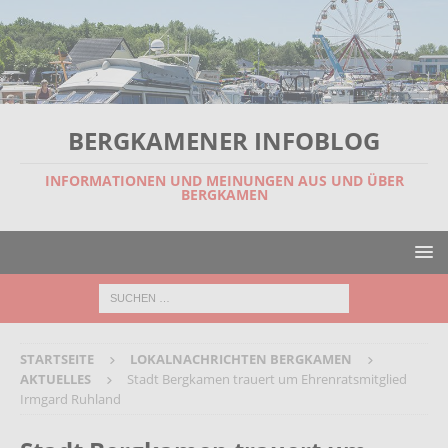
BERGKAMENER INFOBLOG
INFORMATIONEN UND MEINUNGEN AUS UND ÜBER
BERGKAMEN
STARTSEITE
LOKALNACHRICHTEN BERGKAMEN
AKTUELLES
Stadt Bergkamen trauert um Ehrenratsmitglied
Irmgard Ruhland