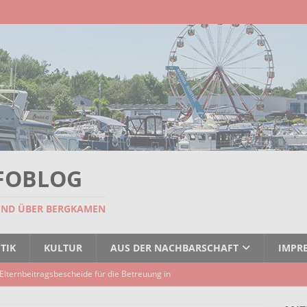
FOBLOG
UND ÜBER BERGKAMEN
TIK
KULTUR
AUS DER NACHBARSCHAFT
IMPR
Elternbeitragsbescheide für die Betreuung in
er Kindertagespflege verzögert sich
AKTUELLES