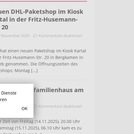
en DHL-Paketshop im Kiosk
tal in der Fritz-Husemann-
. 20
. November 2025
Kommentare deaktiviert
hat einen neuen Paketshop im Kiosk Kartal
r Fritz-Husemann-Str. 20 in Bergkamen in
ieb genommen. Die Öffnungszeiten des
tshops: Montag
[...]
bruch in Einfamilienhaus am
r Dienste
ldenweg
hren
. November 2025
Kommentare deaktiviert
OK
r Zeit von Freitag (14.11.2025), 20.00 Uhr
amstag (15.11.2025), 06.10 Uhr kam es zu