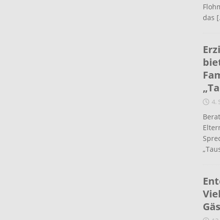
Flohm
das
[
Erz
bie
Fam
„Ta
4.
Berat
Elte
Spre
„Taus
Ent
Vie
Gäs