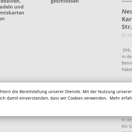
edaillen,
geschlossen
adeln und
Neu
mtskarten
Kar
en
Str
24
DHL 
in de
Betr
Pake
Ein
chtern die Bereitstellung unserer Dienste. Mit der Nutzung unsere
Ha
sich damit einverstanden, dass wir Cookies verwenden.
Mehr erfa
16
In de
bis S