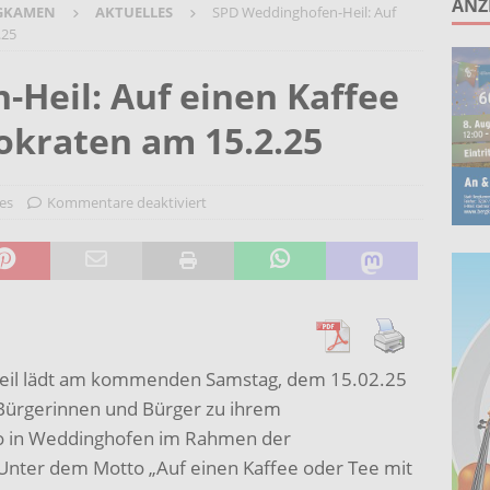
ANZ
GKAMEN
AKTUELLES
SPD Weddinghofen-Heil: Auf
ruppe lädt zum gemeinsamen Singen ein!
AKTUELLES
.25
anstaltung „60 Jahre Stadt Bergkamen“ am 8. August auf der
Heil: Auf einen Kaffee
KTUELLES
okraten am 15.2.25
Wohnberatung im Gemeindebüro an der Christuskirche in Rünthe
es
Kommentare deaktiviert
ie – Kunst vor Ort 2026: Letzte Plätze bei Stein- oder
UELLES
eil lädt am kommenden Samstag, dem 15.02.25
n Bürgerinnen und Bürger zu ihrem
to in Weddinghofen im Rahmen der
Unter dem Motto „Auf einen Kaffee oder Tee mit