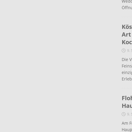
Wedd
Öffn
Kös
Art
Koc
9.
Die 
Fein
einz
Erleb
Flo
Ha
9.
Am Fr
Haup