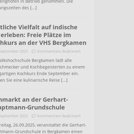
inghofen in Betrieb genommen. Die
ungszeiten des
[...]
tliche Vielfalt auf indische
 erleben: Freie Plätze im
hkurs an der VHS Bergkamen
 September 2025
Kommentare deaktiviert
Volkshochschule Bergkamen lädt alle
schmecker und Kochbegeisterten zu einem
igartigen Kochkurs Ende September ein.
en Sie eine kulinarische Reise
[...]
hmarkt an der Gerhart-
uptmann-Grundschule
 September 2025
Kommentare deaktiviert
eitag, 26.09.2025, veranstaltet die Gerhart-
tmann-Grundschule in Bergkamen einen