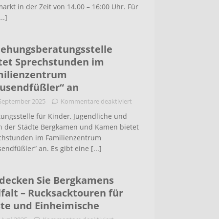
arkt in der Zeit von 14.00 – 16:00 Uhr. Für
...]
iehungsberatungsstelle
tet Sprechstunden im
ilienzentrum
usendfüßler“ an
 September 2025
Kommentare deaktiviert
ungsstelle für Kinder, Jugendliche und
rn der Städte Bergkamen und Kamen bietet
chstunden im Familienzentrum
endfüßler“ an. Es gibt eine
[...]
decken Sie Bergkamens
lfalt – Rucksacktouren für
te und Einheimische