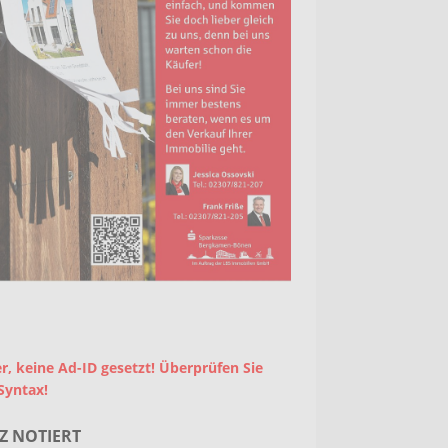
r, keine Ad-ID gesetzt! Überprüfen Sie
Syntax!
Z NOTIERT