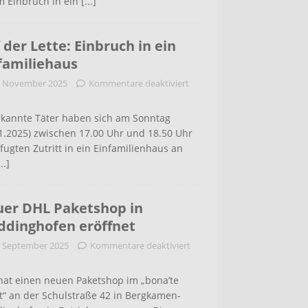
m Einbruch in ein
[...]
 der Lette: Einbruch in ein
familiehaus
. November 2025
Kommentare deaktiviert
kannte Täter haben sich am Sonntag
1.2025) zwischen 17.00 Uhr und 18.50 Uhr
ugten Zutritt in ein Einfamilienhaus an
...]
er DHL Paketshop in
dinghofen eröffnet
. September 2025
Kommentare deaktiviert
hat einen neuen Paketshop im „bona’te
t“ an der Schulstraße 42 in Bergkamen-