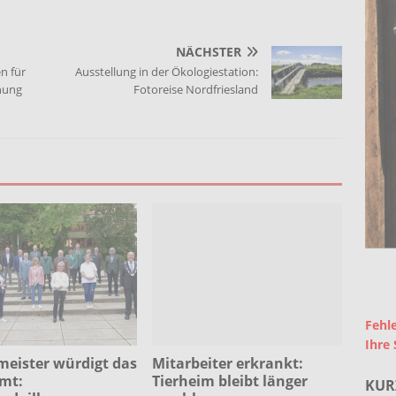
NÄCHSTER
n für
Ausstellung in der Ökologiestation:
nung
Fotoreise Nordfriesland
Fehle
Ihre 
meister würdigt das
Mitarbeiter erkrankt:
mt:
Tierheim bleibt länger
KUR