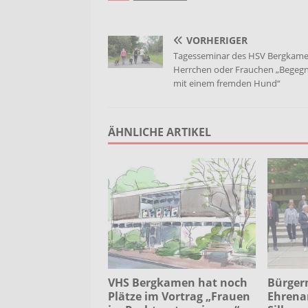
VORHERIGER
Tagesseminar des HSV Bergkame
Herrchen oder Frauchen „Begeg
mit einem fremden Hund“
ÄHNLICHE ARTIKEL
VHS Bergkamen hat noch
Bürger
Plätze im Vortrag „Frauen
Ehrena