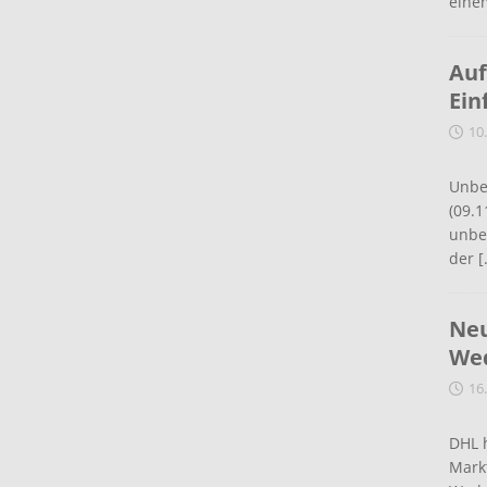
eine
Auf
Ein
10
Unbe
(09.1
unbef
der
[
Neu
Wed
16
DHL 
Mark