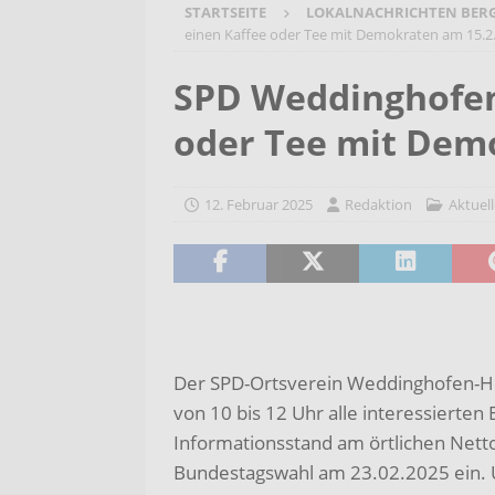
STARTSEITE
LOKALNACHRICHTEN BER
[ 7. August 2026 ]
Selbsthilfeg
einen Kaffee oder Tee mit Demokraten am 15.2
[ 7. August 2026 ]
Jubiläumsver
SPD Weddinghofen-
Bergehalde „Großes Holz“
A
oder Tee mit Dem
[ 6. August 2026 ]
Pflege- und 
AKTUELLES
12. Februar 2025
Redaktion
Aktuell
[ 7. August 2026 ]
Sommerakadem
Holzbildhauerei sichern!
AKT
Der SPD-Ortsverein Weddinghofen-H
von 10 bis 12 Uhr alle interessierte
Informationsstand am örtlichen Net
Bundestagswahl am 23.02.2025 ein. 