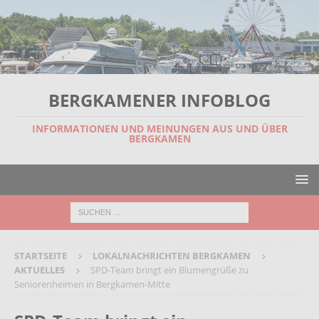
BERGKAMENER INFOBLOG
INFORMATIONEN UND MEINUNGEN AUS UND ÜBER
BERGKAMEN
STARTSEITE
LOKALNACHRICHTEN BERGKAMEN
AKTUELLES
SPD-Team bringt ein Blumengrüße zu
Seniorenheimen in Bergkamen-Mitte