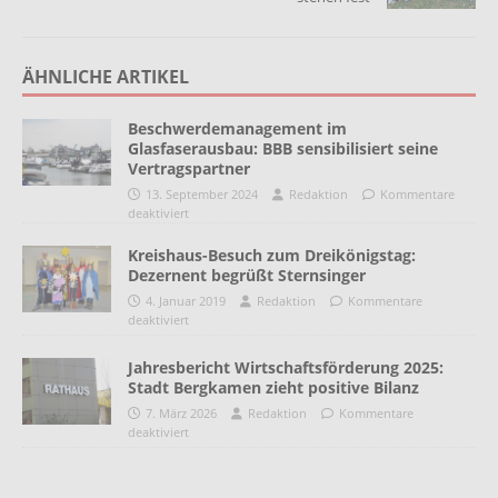
ÄHNLICHE ARTIKEL
Beschwerdemanagement im
Glasfaserausbau: BBB sensibilisiert seine
Vertragspartner
13. September 2024
Redaktion
Kommentare
deaktiviert
Kreishaus-Besuch zum Dreikönigstag:
Dezernent begrüßt Sternsinger
4. Januar 2019
Redaktion
Kommentare
deaktiviert
Jahresbericht Wirtschaftsförderung 2025:
Stadt Bergkamen zieht positive Bilanz
7. März 2026
Redaktion
Kommentare
deaktiviert