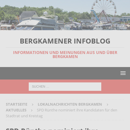
BERGKAMENER INFOBLOG
INFORMATIONEN UND MEINUNGEN AUS UND ÜBER
BERGKAMEN
STARTSEITE
LOKALNACHRICHTEN BERGKAMEN
AKTUELLES
SPD Rünthe nominiert ihre Kandidaten für den
Stadtrat und Kreistag