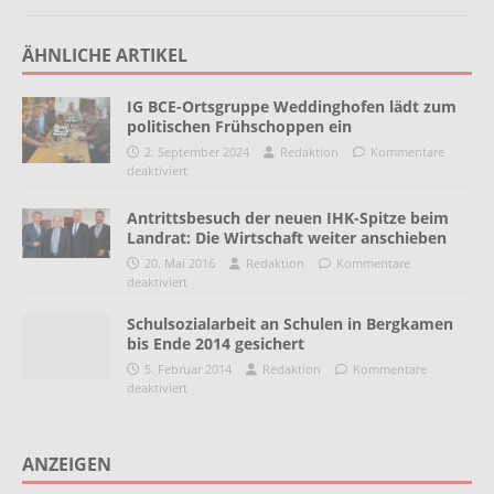
ÄHNLICHE ARTIKEL
IG BCE-Ortsgruppe Weddinghofen lädt zum
politischen Frühschoppen ein
2. September 2024
Redaktion
Kommentare
deaktiviert
Antrittsbesuch der neuen IHK-Spitze beim
Landrat: Die Wirtschaft weiter anschieben
20. Mai 2016
Redaktion
Kommentare
deaktiviert
Schulsozialarbeit an Schulen in Bergkamen
bis Ende 2014 gesichert
5. Februar 2014
Redaktion
Kommentare
deaktiviert
ANZEIGEN