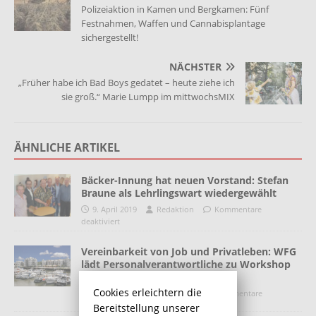
Polizeiaktion in Kamen und Bergkamen: Fünf
Festnahmen, Waffen und Cannabisplantage
sichergestellt!
NÄCHSTER
„Früher habe ich Bad Boys gedatet – heute ziehe ich
sie groß.“ Marie Lumpp im mittwochsMIX
ÄHNLICHE ARTIKEL
Bäcker-Innung hat neuen Vorstand: Stefan
Braune als Lehrlingswart wiedergewählt
9. April 2019
Redaktion
Kommentare
deaktiviert
Vereinbarkeit von Job und Privatleben: WFG
lädt Personalverantwortliche zu Workshop
ein
Cookies erleichtern die
9. März 2022
Redaktion
Kommentare
deaktiviert
Bereitstellung unserer