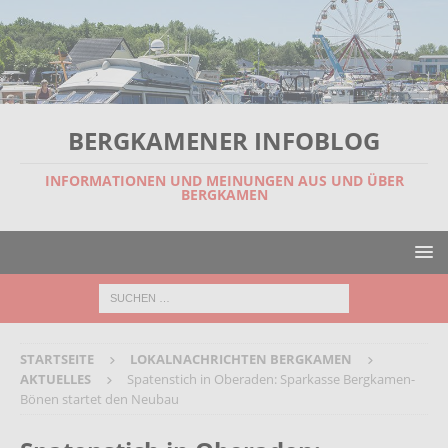
BERGKAMENER INFOBLOG
INFORMATIONEN UND MEINUNGEN AUS UND ÜBER
BERGKAMEN
STARTSEITE
LOKALNACHRICHTEN BERGKAMEN
AKTUELLES
Spatenstich in Oberaden: Sparkasse Bergkamen-
Bönen startet den Neubau