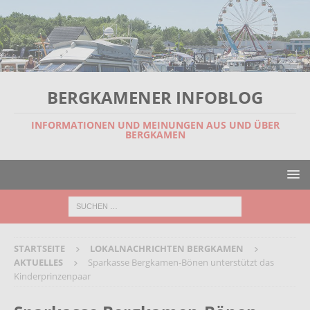
BERGKAMENER INFOBLOG
INFORMATIONEN UND MEINUNGEN AUS UND ÜBER
BERGKAMEN
STARTSEITE
LOKALNACHRICHTEN BERGKAMEN
AKTUELLES
Sparkasse Bergkamen-Bönen unterstützt das
Kinderprinzenpaar