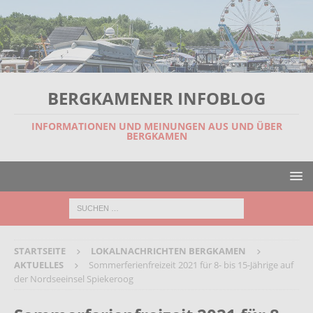
BERGKAMENER INFOBLOG
INFORMATIONEN UND MEINUNGEN AUS UND ÜBER
BERGKAMEN
STARTSEITE
LOKALNACHRICHTEN BERGKAMEN
AKTUELLES
Sommerferienfreizeit 2021 für 8- bis 15-Jährige auf
der Nordseeinsel Spiekeroog