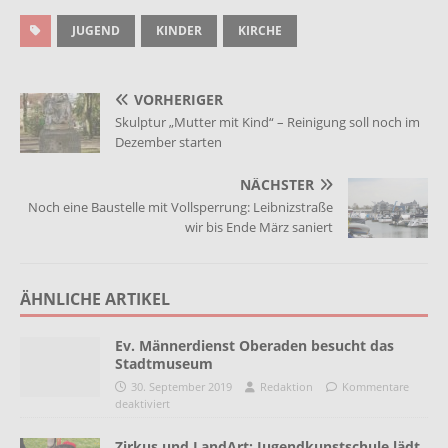
JUGEND
KINDER
KIRCHE
VORHERIGER
Skulptur „Mutter mit Kind“ – Reinigung soll noch im
Dezember starten
NÄCHSTER
Noch eine Baustelle mit Vollsperrung: Leibnizstraße
wir bis Ende März saniert
ÄHNLICHE ARTIKEL
Ev. Männerdienst Oberaden besucht das
Stadtmuseum
30. September 2019
Redaktion
Kommentare
deaktiviert
Zirkus und LandArt: Jugendkunstschule lädt