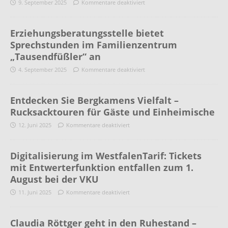
9. September 2025
Kommentare deaktiviert
Erziehungsberatungsstelle bietet
Sprechstunden im Familienzentrum
„Tausendfüßler“ an
4. September 2025
Kommentare deaktiviert
Entdecken Sie Bergkamens Vielfalt –
Rucksacktouren für Gäste und Einheimische
12. Juni 2025
Kommentare deaktiviert
Digitalisierung im WestfalenTarif: Tickets
mit Entwerterfunktion entfallen zum 1.
August bei der VKU
11. Juni 2025
Kommentare deaktiviert
Claudia Röttger geht in den Ruhestand –