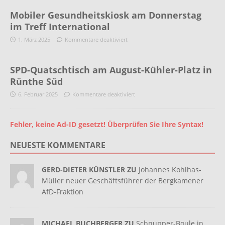
Mobiler Gesundheitskiosk am Donnerstag
im Treff International
1. März 2025
Kommentare deaktiviert
SPD-Quatschtisch am August-Kühler-Platz in
Rünthe Süd
6. Februar 2025
Kommentare deaktiviert
Fehler, keine Ad-ID gesetzt! Überprüfen Sie Ihre Syntax!
NEUESTE KOMMENTARE
GERD-DIETER KÜNSTLER ZU
Johannes Kohlhas-
Müller neuer Geschäftsführer der Bergkamener
AfD-Fraktion
MICHAEL BUCHBERGER ZU
Schnupper-Boule in