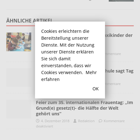
ÄHNLICHE ARTIKEL
Cookies erleichtern die
Mit Obst, Gemüse und Milch: Maxikinder der
Bereitstellung unserer
Villa Kunterbunt sind jetzt
Dienste. Mit der Nutzung
„Frühstücksexperten“
unserer Dienste erklären
9. Februar 2024
Redaktion
Kommentare
Sie sich damit
deaktiviert
einverstanden, dass wir
Masern-Verdachtsfall: Gesamtschule sagt Tag
Cookies verwenden.
Mehr
der offenen Tür am Samstag ab
erfahren
12. Januar 2018
Redaktion
Kommentare
OK
deaktiviert
Feier zum 35. internationalen Frauentag: „Im
Grund(e) gesetz(t)- die Hälfte der Welt
gehört uns“
4. Dezember 2018
Redaktion
Kommentare
deaktiviert