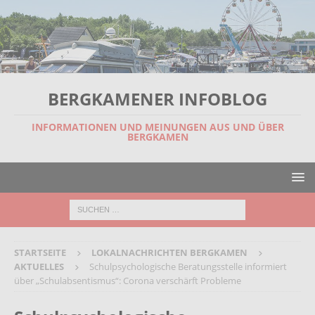
BERGKAMENER INFOBLOG
INFORMATIONEN UND MEINUNGEN AUS UND ÜBER
BERGKAMEN
STARTSEITE
LOKALNACHRICHTEN BERGKAMEN
AKTUELLES
Schulpsychologische Beratungsstelle informiert
über „Schulabsentismus“: Corona verschärft Probleme