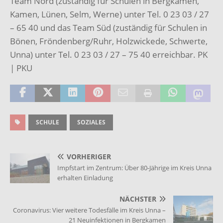
Team Nord (zuständig für Schulen in Bergkamen,
Kamen, Lünen, Selm, Werne) unter Tel. 0 23 03 / 27
– 65 40 und das Team Süd (zuständig für Schulen in
Bönen, Fröndenberg/Ruhr, Holzwickede, Schwerte,
Unna) unter Tel. 0 23 03 / 27 – 75 40 erreichbar. PK
| PKU
SCHULE
SOZIALES
VORHERIGER
Impfstart im Zentrum: Über 80-Jährige im Kreis Unna
erhalten Einladung
NÄCHSTER
Coronavirus: Vier weitere Todesfälle im Kreis Unna –
21 Neuinfektionen in Bergkamen