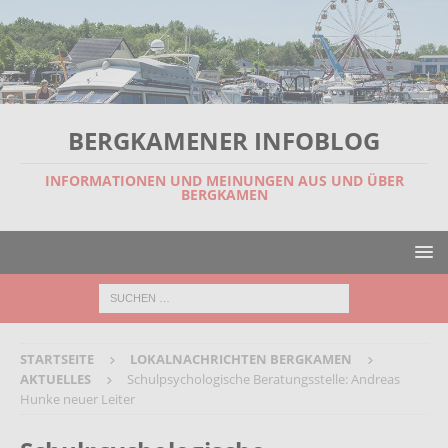
BERGKAMENER INFOBLOG
INFORMATIONEN UND MEINUNGEN AUS UND ÜBER
BERGKAMEN
STARTSEITE
LOKALNACHRICHTEN BERGKAMEN
AKTUELLES
Schulpsychologische Beratungsstelle: Andreas
Hunke neuer Leiter