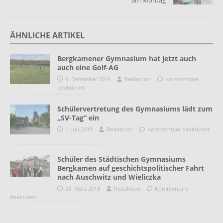
am Montag
ÄHNLICHE ARTIKEL
Bergkamener Gymnasium hat jetzt auch
auch eine Golf-AG
9. Dezember 2014
Redaktion
Kommentare
deaktiviert
Schülervertretung des Gymnasiums lädt zum
„SV-Tag“ ein
1. Juli 2019
Redaktion
Kommentare deaktiviert
Schüler des Städtischen Gymnasiums
Bergkamen auf geschichtspolitischer Fahrt
nach Auschwitz und Wieliczka
23. März 2018
Redaktion
Kommentare
deaktiviert