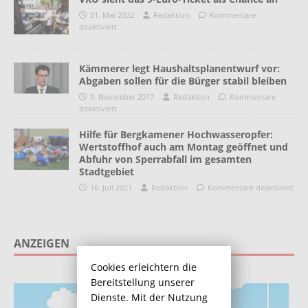
31. Mai 2022
Redaktion
Kommentare
deaktiviert
Kämmerer legt Haushaltsplanentwurf vor:
Abgaben sollen für die Bürger stabil bleiben
9. November 2017
Redaktion
Kommentare
deaktiviert
Hilfe für Bergkamener Hochwasseropfer:
Wertstoffhof auch am Montag geöffnet und
Abfuhr von Sperrabfall im gesamten
Stadtgebiet
16. Juli 2021
Redaktion
Kommentare deaktiviert
ANZEIGEN
Cookies erleichtern die
Bereitstellung unserer
Dienste. Mit der Nutzung