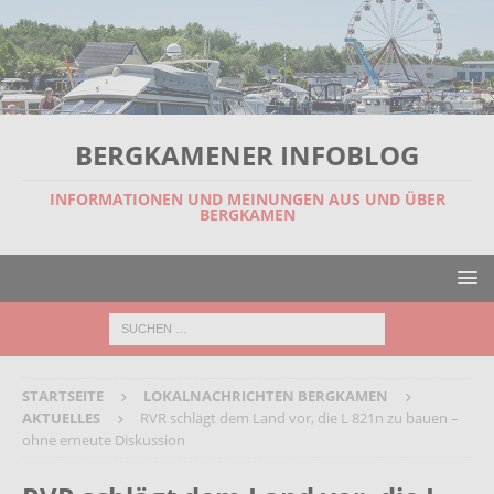
BERGKAMENER INFOBLOG
INFORMATIONEN UND MEINUNGEN AUS UND ÜBER
BERGKAMEN
STARTSEITE
LOKALNACHRICHTEN BERGKAMEN
AKTUELLES
RVR schlägt dem Land vor, die L 821n zu bauen –
ohne erneute Diskussion