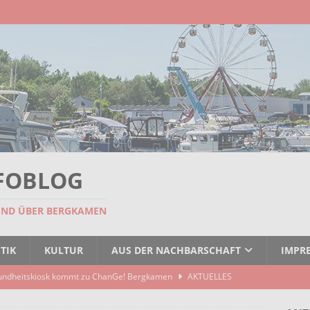
FOBLOG
UND ÜBER BERGKAMEN
TIK
KULTUR
AUS DER NACHBARSCHAFT
IMPR
undheitskiosk kommt zu ChanGe! Bergkamen
AKTUELLES
seitigt: EBB räumt Containerstellplatz
AKTUELLES