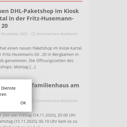
en DHL-Paketshop im Kiosk
tal in der Fritz-Husemann-
. 20
. November 2025
Kommentare deaktiviert
hat einen neuen Paketshop im Kiosk Kartal
r Fritz-Husemann-Str. 20 in Bergkamen in
ieb genommen. Die Öffnungszeiten des
tshops: Montag
[...]
bruch in Einfamilienhaus am
r Dienste
ldenweg
hren
. November 2025
Kommentare deaktiviert
OK
r Zeit von Freitag (14.11.2025), 20.00 Uhr
amstag (15.11.2025), 06.10 Uhr kam es zu