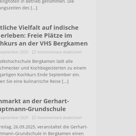
inghofen in Betrieb genommen. Die
ungszeiten des
[...]
tliche Vielfalt auf indische
 erleben: Freie Plätze im
hkurs an der VHS Bergkamen
 September 2025
Kommentare deaktiviert
Volkshochschule Bergkamen lädt alle
schmecker und Kochbegeisterten zu einem
igartigen Kochkurs Ende September ein.
en Sie eine kulinarische Reise
[...]
hmarkt an der Gerhart-
uptmann-Grundschule
 September 2025
Kommentare deaktiviert
eitag, 26.09.2025, veranstaltet die Gerhart-
tmann-Grundschule in Bergkamen einen