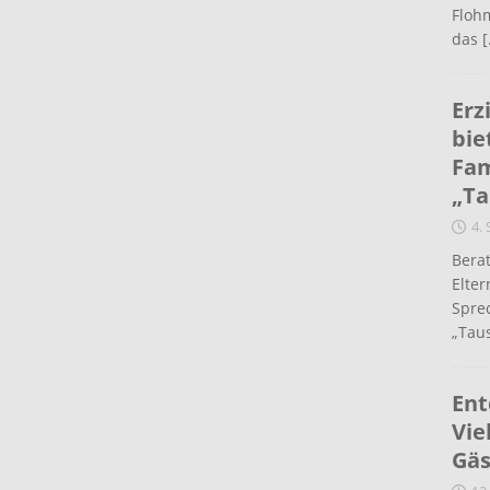
Flohm
das
[
Erz
bie
Fam
„Ta
4.
Berat
Elte
Spre
„Taus
Ent
Vie
Gäs