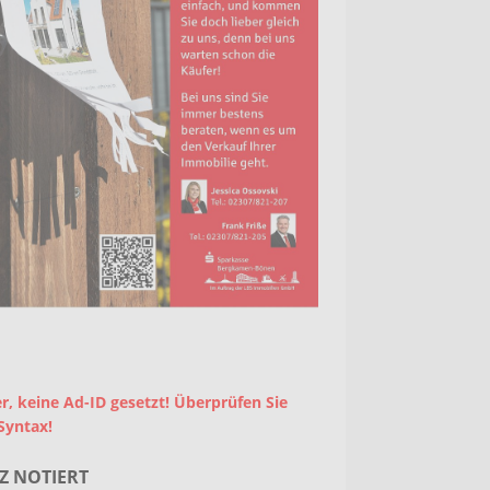
r, keine Ad-ID gesetzt! Überprüfen Sie
Syntax!
Z NOTIERT