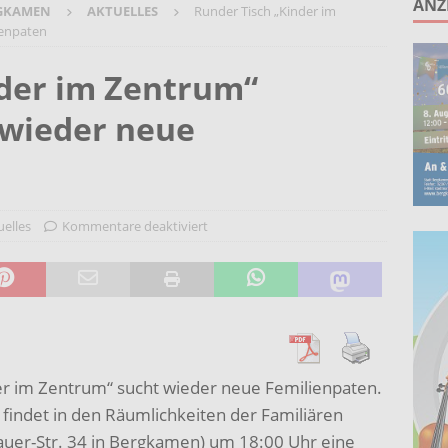
ANZ
GKAMEN
AKTUELLES
Runder Tisch „Kinder im
unken schlagen: Jochen Malmsheimer eröffnet die Kabarettsaison
ienpaten
nder im Zentrum“
2026 nach Gennevilliers – Städtepartnerschaft hautnah erleben
wieder neue
Wohnberatung im Gemeindebüro an der Christuskirche in Rünthe
uelles
Kommentare deaktiviert
r im Zentrum“ sucht wieder neue Femilienpaten.
 findet in den Räumlichkeiten der Familiären
auer-Str. 34 in Bergkamen) um 18:00 Uhr eine