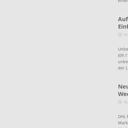
eine
Auf
Ein
10
Unbe
(09.1
unbef
der
[
Neu
Wed
16
DHL 
Mark