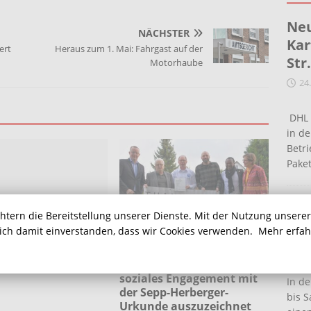
Neu
NÄCHSTER
Kar
ert
Heraus zum 1. Mai: Fahrgast auf der
Str
Motorhaube
24
DHL 
in de
Betr
Pake
Ein
chtern die Bereitstellung unserer Dienste. Mit der Nutzung unsere
Ha
sich damit einverstanden, dass wir Cookies verwenden.
Mehr erfa
16
eratung im Juni
SuS Rünthe für sein
soziales Engagement mit
In de
der Sepp-Herberger-
bis S
Urkunde auszuzeichnet