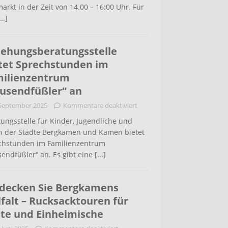
arkt in der Zeit von 14.00 – 16:00 Uhr. Für
...]
iehungsberatungsstelle
tet Sprechstunden im
ilienzentrum
usendfüßler“ an
 September 2025
Kommentare deaktiviert
ungsstelle für Kinder, Jugendliche und
rn der Städte Bergkamen und Kamen bietet
chstunden im Familienzentrum
endfüßler“ an. Es gibt eine
[...]
decken Sie Bergkamens
lfalt – Rucksacktouren für
te und Einheimische