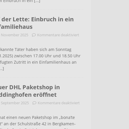
m Einbruch in ein
[...]
 der Lette: Einbruch in ein
familiehaus
. November 2025
Kommentare deaktiviert
kannte Täter haben sich am Sonntag
1.2025) zwischen 17.00 Uhr und 18.50 Uhr
ugten Zutritt in ein Einfamilienhaus an
...]
er DHL Paketshop in
dinghofen eröffnet
. September 2025
Kommentare deaktiviert
hat einen neuen Paketshop im „bona’te
t“ an der Schulstraße 42 in Bergkamen-