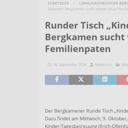
STARTSEITE
LOKALNACHRICHTEN BER
[ 6. August 2026 ]
Wenn Worte F
Zentrum“ Bergkamen sucht wieder neue Femil
2026/2027
AKTUELLES
Runder Tisch „Ki
[ 6. August 2026 ]
Bürgerreise 
Bergkamen sucht 
AKTUELLES
[ 6. August 2026 ]
Pflege- und 
Femilienpaten
AKTUELLES
18. September 2024
Redaktion
Akt
Der Bergkamener Runde Tisch „Kinde
Dazu findet am Mittwoch, 9. Oktober,
Kinder-Tagesbetreuung (Erich-Ollenh