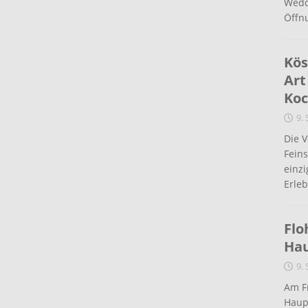
Wedd
Öffn
Kös
Art
Koc
9.
Die 
Fein
einz
Erleb
Flo
Ha
9.
Am Fr
Haup