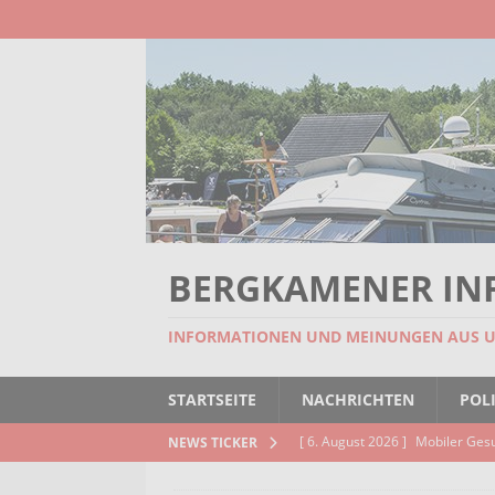
BERGKAMENER IN
INFORMATIONEN UND MEINUNGEN AUS 
STARTSEITE
NACHRICHTEN
POLI
[ 6. August 2026 ]
Mobiler Ges
NEWS TICKER
[ 6. August 2026 ]
Missstand be