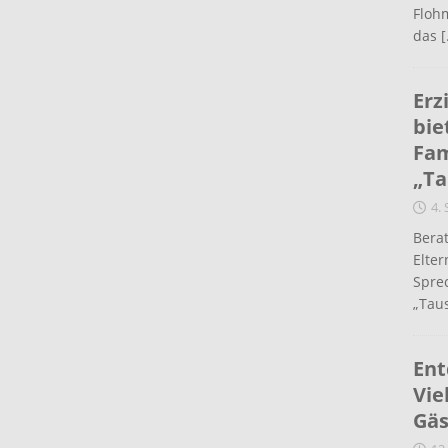
Flohm
das
[
Erz
bie
Fam
„Ta
4.
Berat
Elte
Spre
„Taus
Ent
Vie
Gäs