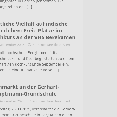
inghofen in Betrieb genommen. Die
ungszeiten des
[...]
tliche Vielfalt auf indische
 erleben: Freie Plätze im
hkurs an der VHS Bergkamen
 September 2025
Kommentare deaktiviert
Volkshochschule Bergkamen lädt alle
schmecker und Kochbegeisterten zu einem
igartigen Kochkurs Ende September ein.
en Sie eine kulinarische Reise
[...]
hmarkt an der Gerhart-
uptmann-Grundschule
 September 2025
Kommentare deaktiviert
eitag, 26.09.2025, veranstaltet die Gerhart-
tmann-Grundschule in Bergkamen einen