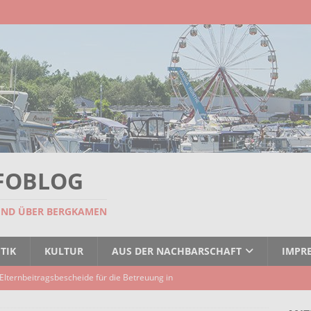
FOBLOG
UND ÜBER BERGKAMEN
TIK
KULTUR
AUS DER NACHBARSCHAFT
IMPR
Elternbeitragsbescheide für die Betreuung in
er Kindertagespflege verzögert sich
AKTUELLES