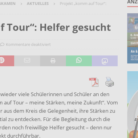
ANZ
GKAMEN
AKTUELLES
Projekt „komm auf Tour“:
ruppe lädt zum gemeinsamen Singen ein!
AKTUELLES
anstaltung „60 Jahre Stadt Bergkamen“ am 8. August auf der
 Tour“: Helfer gesucht
KTUELLES
Wohnberatung im Gemeindebüro an der Christuskirche in Rünthe
Kommentare deaktiviert
ie – Kunst vor Ort 2026: Letzte Plätze bei Stein- oder
UELLES
wieder viele Schülerinnen und Schüler an den
m auf Tour – meine Stärken, meine Zukunft“. Vom
r aus dem Kreis die Gelegenheit, ihre Stärken zu
al zu entdecken. Für die Begleitung durch die
en noch freiwillige Helfer gesucht – denn nur
ekt durchführbar.