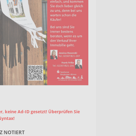
r, keine Ad-ID gesetzt! Überprüfen Sie
Syntax!
Z NOTIERT