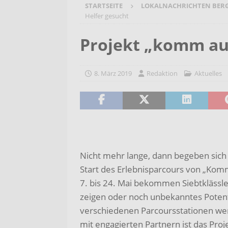
STARTSEITE
LOKALNACHRICHTEN BER
[ 7. August 2026 ]
Selbsthilfeg
Helfer gesucht
[ 7. August 2026 ]
Jubiläumsver
Projekt „komm auf
Bergehalde „Großes Holz“
A
[ 6. August 2026 ]
Pflege- und 
8. März 2019
Redaktion
Aktuelles
AKTUELLES
[ 7. August 2026 ]
Sommerakadem
Holzbildhauerei sichern!
AKT
Nicht mehr lange, dann begeben sich 
Start des Erlebnisparcours von „Kom
7. bis 24. Mai bekommen Siebtklässle
zeigen oder noch unbekanntes Potenti
verschiedenen Parcoursstationen werd
mit engagierten Partnern ist das Proj