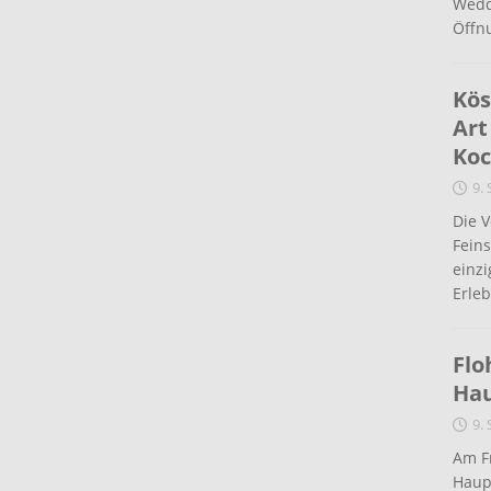
Wedd
Öffn
Kös
Art
Koc
9.
Die 
Fein
einz
Erleb
Flo
Ha
9.
Am Fr
Haup