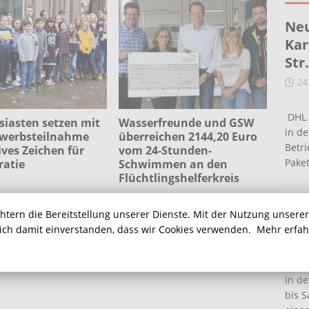
Neu
Kar
Str
24
DHL 
iasten setzen mit
Wasserfreunde und GSW
in de
werbsteilnahme
überreichen 2144,20 Euro
Betr
ives Zeichen für
vom 24-Stunden-
Pake
atie
Schwimmen an den
Flüchtlingshelferkreis
Ein
chtern die Bereitstellung unserer Dienste. Mit der Nutzung unsere
Ha
sich damit einverstanden, dass wir Cookies verwenden.
Mehr erfa
16
In de
bis S