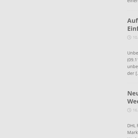
eine
Auf
Ein
10
Unbe
(09.1
unbef
der
[
Neu
Wed
16
DHL 
Mark