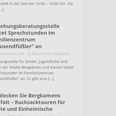
arkt in der Zeit von 14.00 – 16:00 Uhr. Für
...]
iehungsberatungsstelle
tet Sprechstunden im
ilienzentrum
usendfüßler“ an
 September 2025
Kommentare deaktiviert
ungsstelle für Kinder, Jugendliche und
rn der Städte Bergkamen und Kamen bietet
chstunden im Familienzentrum
endfüßler“ an. Es gibt eine
[...]
decken Sie Bergkamens
lfalt – Rucksacktouren für
te und Einheimische