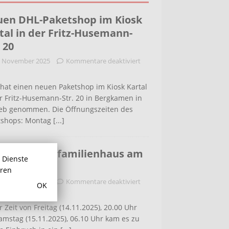
en DHL-Paketshop im Kiosk
tal in der Fritz-Husemann-
. 20
. November 2025
Kommentare deaktiviert
hat einen neuen Paketshop im Kiosk Kartal
r Fritz-Husemann-Str. 20 in Bergkamen in
ieb genommen. Die Öffnungszeiten des
tshops: Montag
[...]
bruch in Einfamilienhaus am
r Dienste
ldenweg
hren
. November 2025
Kommentare deaktiviert
OK
r Zeit von Freitag (14.11.2025), 20.00 Uhr
amstag (15.11.2025), 06.10 Uhr kam es zu