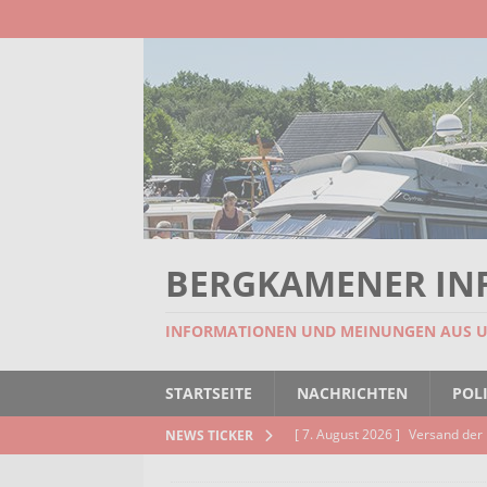
BERGKAMENER IN
INFORMATIONEN UND MEINUNGEN AUS 
STARTSEITE
NACHRICHTEN
POLI
[ 7. August 2026 ]
Versand der 
NEWS TICKER
Kindertageseinrichtungen und d