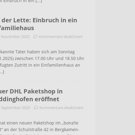
m Einbruch in ein
[...]
 der Lette: Einbruch in ein
familiehaus
. November 2025
Kommentare deaktiviert
kannte Täter haben sich am Sonntag
1.2025) zwischen 17.00 Uhr und 18.50 Uhr
ugten Zutritt in ein Einfamilienhaus an
...]
er DHL Paketshop in
dinghofen eröffnet
. September 2025
Kommentare deaktiviert
hat einen neuen Paketshop im „bona’te
t“ an der Schulstraße 42 in Bergkamen-