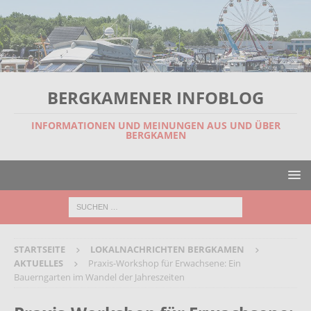
BERGKAMENER INFOBLOG
INFORMATIONEN UND MEINUNGEN AUS UND ÜBER
BERGKAMEN
STARTSEITE
LOKALNACHRICHTEN BERGKAMEN
AKTUELLES
Praxis-Workshop für Erwachsene: Ein
Bauerngarten im Wandel der Jahreszeiten