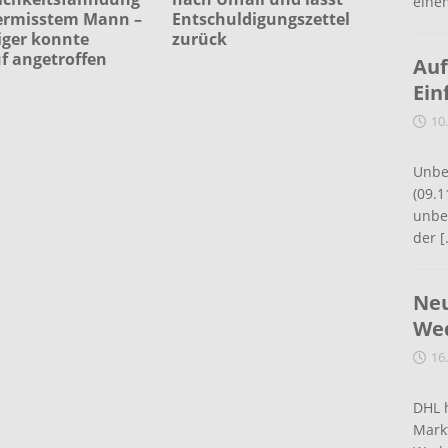
eine
ermisstem Mann –
Entschuldigungszettel
iger konnte
zurück
f angetroffen
Auf
n
Ein
10
Unbe
(09.1
unbef
der
[
Neu
Wed
16
DHL 
Mark