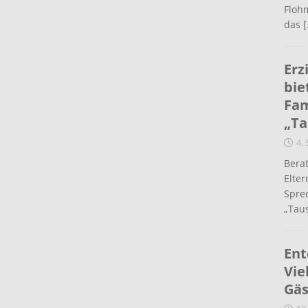
Flohm
das
[
Erz
bie
Fam
„Ta
4.
Berat
Elte
Spre
„Taus
Ent
Vie
Gäs