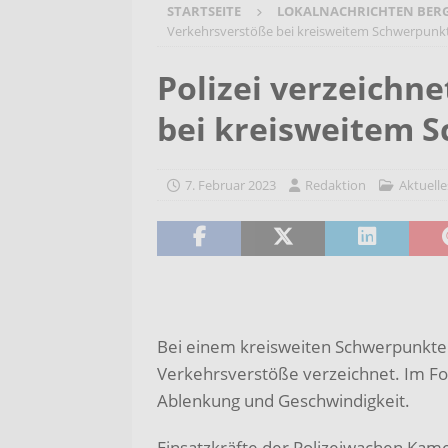
STARTSEITE
LOKALNACHRICHTEN BER
[ 4. August 2026 ]
Blues mit He
Verkehrsverstöße bei kreisweitem Schwerpunk
JAM
AKTUELLES
Polizei verzeichn
[ 4. August 2026 ]
Start in das
bei kreisweitem 
AKTUELLES
[ 3. August 2026 ]
Startchance
7. Februar 2023
Redaktion
Aktuelle
Kaczmarek besucht Gerhart-H
[ 5. August 2026 ]
Bargeldlose
möglich
AKTUELLES
Bei einem kreisweiten Schwerpunktei
Verkehrsverstöße verzeichnet. Im Fo
Ablenkung und Geschwindigkeit.
Einsatzkräfte der Polizeiwachen Ka