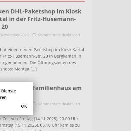
en DHL-Paketshop im Kiosk
tal in der Fritz-Husemann-
. 20
. November 2025
Kommentare deaktiviert
hat einen neuen Paketshop im Kiosk Kartal
r Fritz-Husemann-Str. 20 in Bergkamen in
ieb genommen. Die Öffnungszeiten des
tshops: Montag
[...]
bruch in Einfamilienhaus am
r Dienste
ldenweg
hren
. November 2025
Kommentare deaktiviert
OK
r Zeit von Freitag (14.11.2025), 20.00 Uhr
amstag (15.11.2025), 06.10 Uhr kam es zu