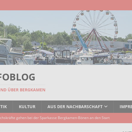
FOBLOG
UND ÜBER BERGKAMEN
TIK
KULTUR
AUS DER NACHBARSCHAFT
IMPR
chskräfte gehen bei der Sparkasse Bergkamen-Bönen an den Start