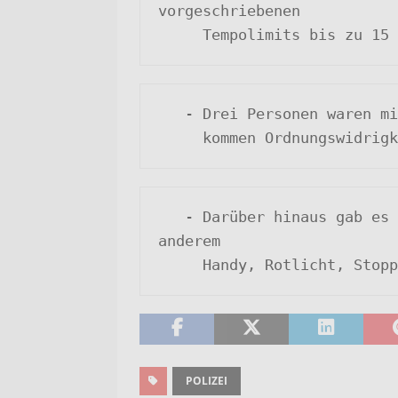
vorgeschriebenen 

     Tempolimits bis zu
   - Drei Personen waren mindestens 16 km/h zu schnell. Auf sie 

     kommen Ordnungswidr
   - Darüber hinaus gab es noch 25 weitere Verstöße (unter 
anderem 

     Handy, Rotlicht, Sto
POLIZEI