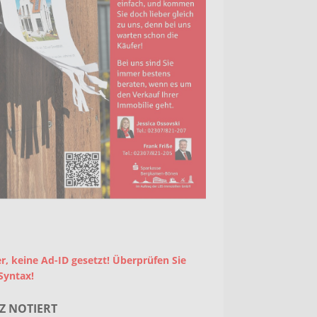
r, keine Ad-ID gesetzt! Überprüfen Sie
Syntax!
Z NOTIERT