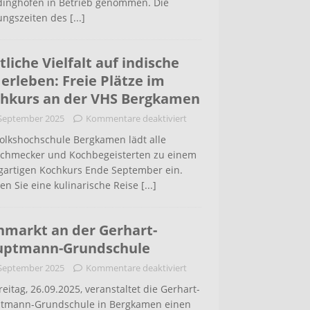
inghofen in Betrieb genommen. Die
ungszeiten des
[...]
tliche Vielfalt auf indische
 erleben: Freie Plätze im
hkurs an der VHS Bergkamen
 September 2025
Kommentare deaktiviert
Volkshochschule Bergkamen lädt alle
schmecker und Kochbegeisterten zu einem
igartigen Kochkurs Ende September ein.
en Sie eine kulinarische Reise
[...]
hmarkt an der Gerhart-
uptmann-Grundschule
 September 2025
Kommentare deaktiviert
eitag, 26.09.2025, veranstaltet die Gerhart-
tmann-Grundschule in Bergkamen einen