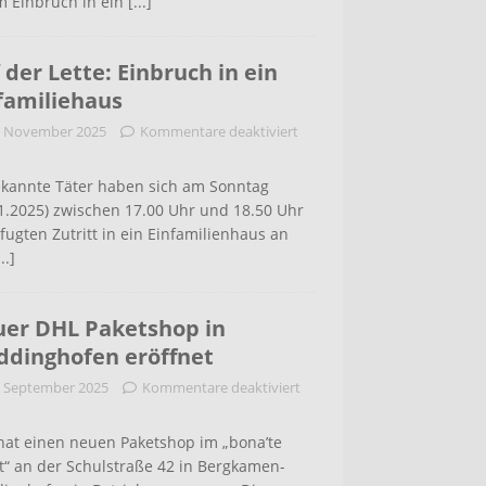
m Einbruch in ein
[...]
 der Lette: Einbruch in ein
familiehaus
. November 2025
Kommentare deaktiviert
kannte Täter haben sich am Sonntag
1.2025) zwischen 17.00 Uhr und 18.50 Uhr
ugten Zutritt in ein Einfamilienhaus an
...]
er DHL Paketshop in
dinghofen eröffnet
. September 2025
Kommentare deaktiviert
hat einen neuen Paketshop im „bona’te
t“ an der Schulstraße 42 in Bergkamen-