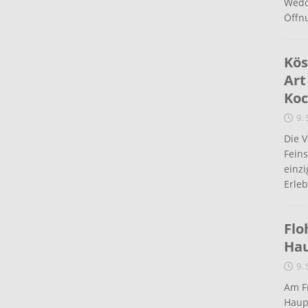
Wedd
Öffn
Kös
Art
Koc
9.
Die 
Fein
einz
Erleb
Flo
Ha
9.
Am Fr
Haup