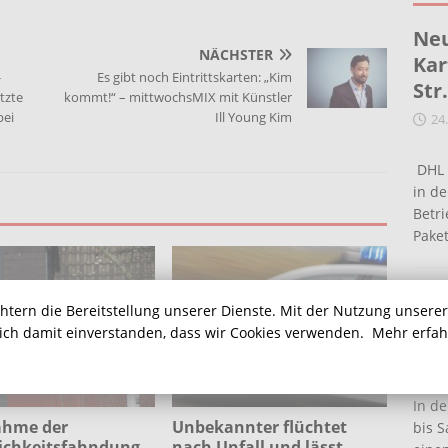
Neu
NÄCHSTER
Kar
-
Es gibt noch Eintrittskarten: „Kim
Str
tzte
kommt!“ – mittwochsMIX mit Künstler
bei
Ill Young Kim
24
DHL 
in de
Betr
Pake
Ein
chtern die Bereitstellung unserer Dienste. Mit der Nutzung unsere
Ha
sich damit einverstanden, dass wir Cookies verwenden.
Mehr erfa
16
In de
hme der
Unbekannter flüchtet
bis S
lichkeitsfahndung
nach Unfall und lässt