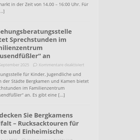
arkt in der Zeit von 14.00 – 16:00 Uhr. Für
...]
iehungsberatungsstelle
tet Sprechstunden im
ilienzentrum
usendfüßler“ an
 September 2025
Kommentare deaktiviert
ungsstelle für Kinder, Jugendliche und
rn der Städte Bergkamen und Kamen bietet
chstunden im Familienzentrum
endfüßler“ an. Es gibt eine
[...]
decken Sie Bergkamens
lfalt – Rucksacktouren für
te und Einheimische