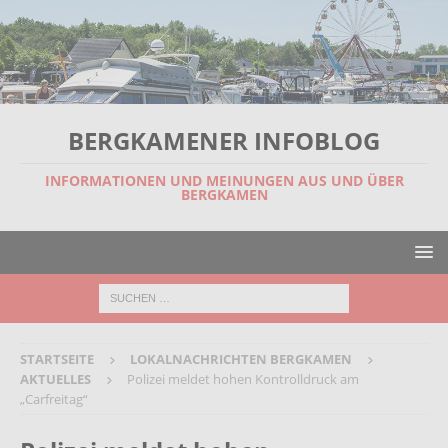
BERGKAMENER INFOBLOG
INFORMATIONEN UND MEINUNGEN AUS UND ÜBER
BERGKAMEN
STARTSEITE
LOKALNACHRICHTEN BERGKAMEN
AKTUELLES
Polizei meldet hohen Kontrolldruck am
„Carfreitag“