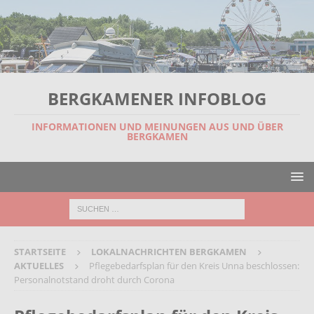
BERGKAMENER INFOBLOG
INFORMATIONEN UND MEINUNGEN AUS UND ÜBER
BERGKAMEN
STARTSEITE
LOKALNACHRICHTEN BERGKAMEN
AKTUELLES
Pflegebedarfsplan für den Kreis Unna beschlossen:
Personalnotstand droht durch Corona