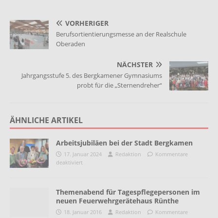
VORHERIGER
Berufsortientierungsmesse an der Realschule
Oberaden
NÄCHSTER
Jahrgangsstufe 5. des Bergkamener Gymnasiums
probt für die „Sternendreher“
ÄHNLICHE ARTIKEL
Arbeitsjubiläen bei der Stadt Bergkamen
17. Januar 2024
Redaktion
Kommentare
deaktiviert
Themenabend für Tagespflegepersonen im
neuen Feuerwehrgerätehaus Rünthe
18. Januar 2016
Redaktion
Kommentare