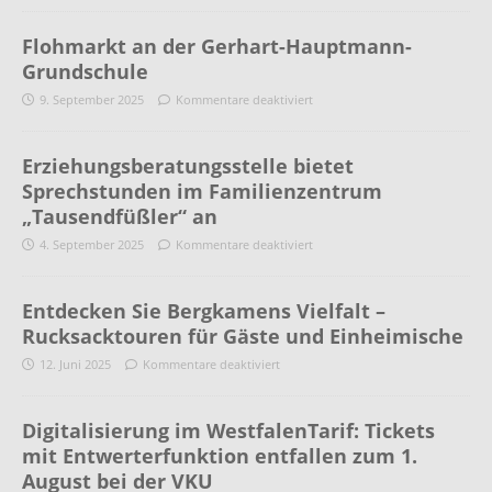
Flohmarkt an der Gerhart-Hauptmann-
Grundschule
9. September 2025
Kommentare deaktiviert
Erziehungsberatungsstelle bietet
Sprechstunden im Familienzentrum
„Tausendfüßler“ an
4. September 2025
Kommentare deaktiviert
Entdecken Sie Bergkamens Vielfalt –
Rucksacktouren für Gäste und Einheimische
12. Juni 2025
Kommentare deaktiviert
Digitalisierung im WestfalenTarif: Tickets
mit Entwerterfunktion entfallen zum 1.
August bei der VKU