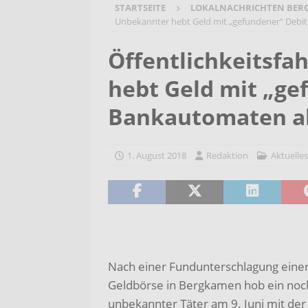
STARTSEITE
LOKALNACHRICHTEN BER
[ 7. August 2026 ]
Selbsthilfeg
Unbekannter hebt Geld mit „gefundener“ Debi
[ 7. August 2026 ]
Jubiläumsver
Öffentlichkeitsf
Bergehalde „Großes Holz“
A
hebt Geld mit „ge
[ 6. August 2026 ]
Pflege- und 
AKTUELLES
Bankautomaten a
[ 7. August 2026 ]
Sommerakadem
Holzbildhauerei sichern!
AKT
1. August 2018
Redaktion
Aktuelles
Nach einer Fundunterschlagung eine
Geldbörse in Bergkamen hob ein noc
unbekannter Täter am 9. Juni mit der 