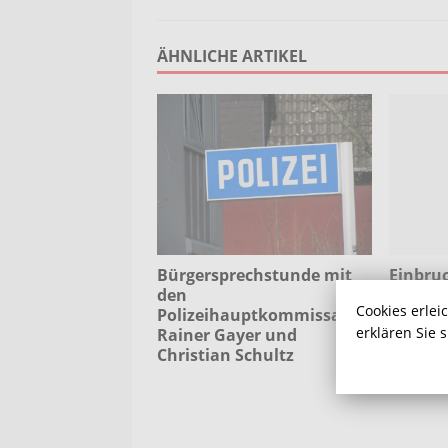
ÄHNLICHE ARTIKEL
Bürgersprechstunde mit
Einbruc
den
Anlaufs
Cookies erlei
Polizeihauptkommissaren
Street
erklären Sie 
Rainer Gayer und
Christian Schultz