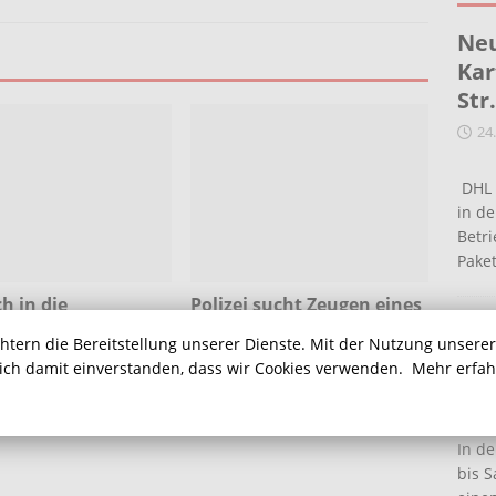
Neu
Kar
Str
24
DHL 
in de
Betr
Pake
h in die
Polizei sucht Zeugen eines
telle des
schweren Unfalls am
Ein
chtern die Bereitstellung unserer Dienste. Mit der Nutzung unsere
work-Teams
Montagmorgen auf der A1
Ha
sich damit einverstanden, dass wir Cookies verwenden.
Mehr erfa
16
In de
bis S