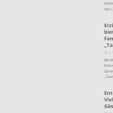
Flohm
das
[
Erz
bie
Fam
„Ta
4.
Berat
Elte
Spre
„Taus
Ent
Vie
Gäs