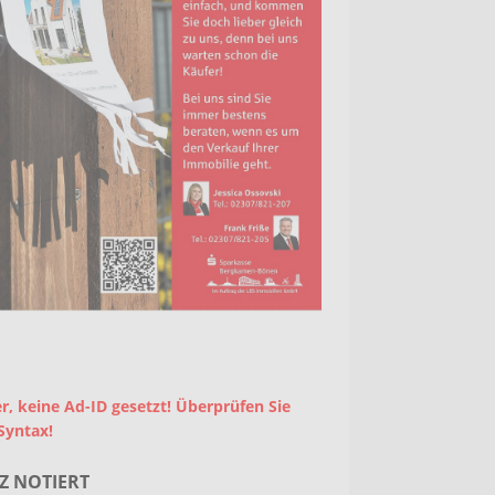
r, keine Ad-ID gesetzt! Überprüfen Sie
Syntax!
Z NOTIERT