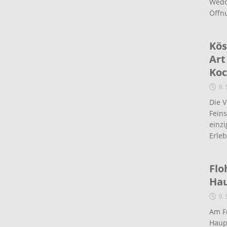
Wedd
Öffn
Kös
Art
Koc
9.
Die 
Fein
einz
Erleb
Flo
Ha
9.
Am Fr
Haup