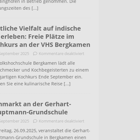
inghofen in Betrieb genommen. Die
ungszeiten des
[...]
tliche Vielfalt auf indische
 erleben: Freie Plätze im
hkurs an der VHS Bergkamen
 September 2025
Kommentare deaktiviert
Volkshochschule Bergkamen lädt alle
schmecker und Kochbegeisterten zu einem
igartigen Kochkurs Ende September ein.
en Sie eine kulinarische Reise
[...]
hmarkt an der Gerhart-
uptmann-Grundschule
 September 2025
Kommentare deaktiviert
eitag, 26.09.2025, veranstaltet die Gerhart-
tmann-Grundschule in Bergkamen einen