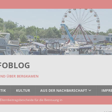
FOBLOG
UND ÜBER BERGKAMEN
TIK
KULTUR
AUS DER NACHBARSCHAFT
IMPR
Elternbeitragsbescheide für die Betreuung in
er Kindertagespflege verzögert sich
AKTUELLES