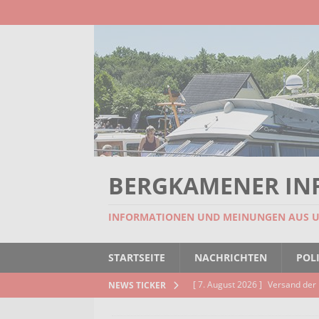
BERGKAMENER IN
INFORMATIONEN UND MEINUNGEN AUS 
STARTSEITE
NACHRICHTEN
POLI
[ 7. August 2026 ]
Versand der 
NEWS TICKER
Kindertageseinrichtungen und d