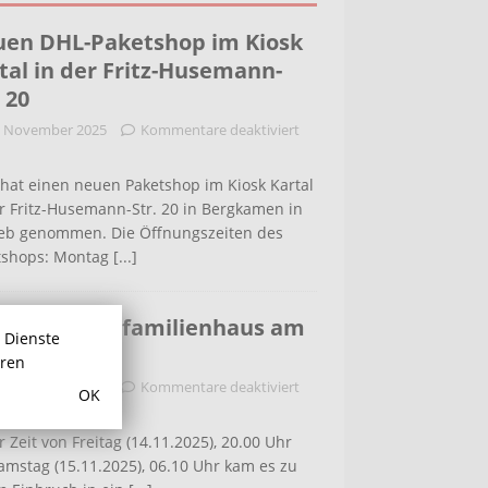
en DHL-Paketshop im Kiosk
tal in der Fritz-Husemann-
. 20
. November 2025
Kommentare deaktiviert
hat einen neuen Paketshop im Kiosk Kartal
r Fritz-Husemann-Str. 20 in Bergkamen in
ieb genommen. Die Öffnungszeiten des
tshops: Montag
[...]
bruch in Einfamilienhaus am
r Dienste
ldenweg
hren
. November 2025
Kommentare deaktiviert
OK
r Zeit von Freitag (14.11.2025), 20.00 Uhr
amstag (15.11.2025), 06.10 Uhr kam es zu