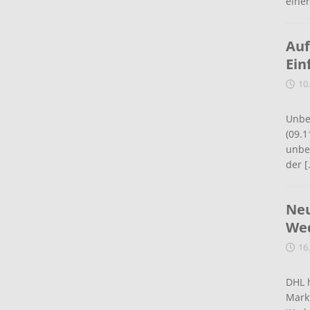
eine
Auf
Ein
10
Unbe
(09.1
unbef
der
[
Neu
Wed
16
DHL 
Mark