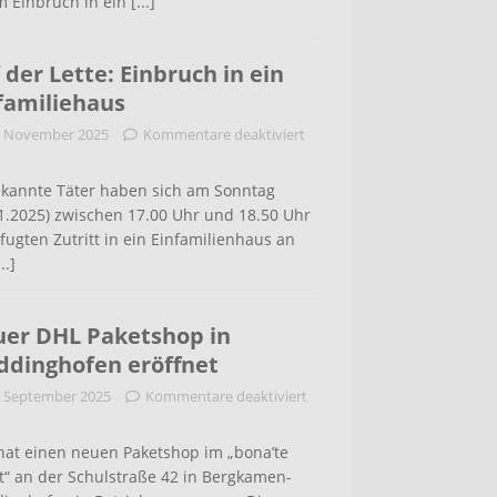
m Einbruch in ein
[...]
 der Lette: Einbruch in ein
familiehaus
. November 2025
Kommentare deaktiviert
kannte Täter haben sich am Sonntag
1.2025) zwischen 17.00 Uhr und 18.50 Uhr
ugten Zutritt in ein Einfamilienhaus an
...]
er DHL Paketshop in
dinghofen eröffnet
. September 2025
Kommentare deaktiviert
hat einen neuen Paketshop im „bona’te
t“ an der Schulstraße 42 in Bergkamen-