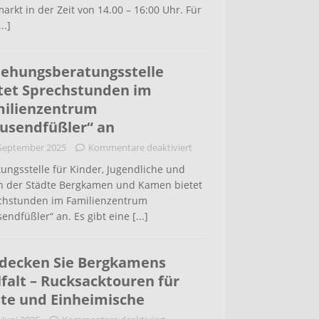
arkt in der Zeit von 14.00 – 16:00 Uhr. Für
...]
iehungsberatungsstelle
tet Sprechstunden im
ilienzentrum
usendfüßler“ an
 September 2025
Kommentare deaktiviert
ungsstelle für Kinder, Jugendliche und
rn der Städte Bergkamen und Kamen bietet
chstunden im Familienzentrum
endfüßler“ an. Es gibt eine
[...]
decken Sie Bergkamens
lfalt – Rucksacktouren für
te und Einheimische