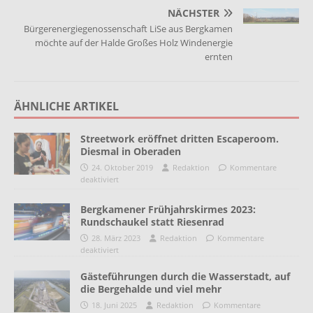
NÄCHSTER
Bürgerenergiegenossenschaft LiSe aus Bergkamen
möchte auf der Halde Großes Holz Windenergie
ernten
ÄHNLICHE ARTIKEL
Streetwork eröffnet dritten Escaperoom.
Diesmal in Oberaden
24. Oktober 2019
Redaktion
Kommentare
deaktiviert
Bergkamener Frühjahrskirmes 2023:
Rundschaukel statt Riesenrad
28. März 2023
Redaktion
Kommentare
deaktiviert
Gästeführungen durch die Wasserstadt, auf
die Bergehalde und viel mehr
18. Juni 2025
Redaktion
Kommentare