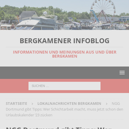
BERGKAMENER INFOBLOG
INFORMATIONEN UND MEINUNGEN AUS UND ÜBER
BERGKAMEN
STARTSEITE
LOKALNACHRICHTEN BERGKAMEN
NGG
Dortmund gibt Tipps: Wer Schichtarbeit macht, muss jetzt schon den
Urlaubskalender ‘23 zücken