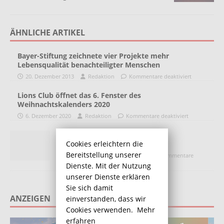
ÄHNLICHE ARTIKEL
Bayer-Stiftung zeichnete vier Projekte mehr
Lebensqualität benachteiligter Menschen
20. Dezember 2013
Redaktion
Kommentare deaktiviert
Lions Club öffnet das 6. Fenster des
Weihnachtskalenders 2020
6. Dezember 2020
Redaktion
Kommentare deaktiviert
Weiterbildung und beruflicher
Wiedereinstieg von Frauen
Cookies erleichtern die
Bereitstellung unserer
25. September 2013
Heino
Kommentare
deaktiviert
Dienste. Mit der Nutzung
unserer Dienste erklären
Sie sich damit
ANZEIGEN
einverstanden, dass wir
Cookies verwenden.
Mehr
erfahren