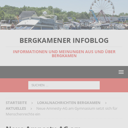
BERGKAMENER INFOBLOG
INFORMATIONEN UND MEINUNGEN AUS UND ÜBER
BERGKAMEN
STARTSEITE
LOKALNACHRICHTEN BERGKAMEN
AKTUELLES
Neue Amnesty-AG am Gymnasium setzt sich für
Menschenrechte ein