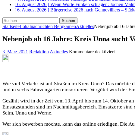
[ 6. August 2026 ]
Wenn Worte Funken schlagen: Jochen Malms
[ 6. August 2026 ]
Bürgerreise 2026 nach Gennevilliers – Städt
Suchen
nach:
Startseite
Lokalnachrichten Bergkamen
Aktuelles
Nebenjob ab 16 Jahre
Nebenjob ab 16 Jahre: Kreis Unna sucht V
für
3. März 2021
Redaktion
Aktuelles
Kommentare deaktiviert
Nebenjob
ab
16
Jahre:
Kreis
Wie viel Verkehr ist auf Straßen im Kreis Unna? Das möchte d
Unna
und in sechs Fahrzeugarten einsortieren. Vergütet wird der Ein
sucht
Verkehrszä
Gezählt wird in der Zeit vom 13. April bis zum 14. Oktober a
Einsatzstunden sind im Nachmittagsbereich. Einsatzorte sin
Selm, Unna und Werne.
Wer sich bewerben möchte, kann das online erledigen. Die Aus