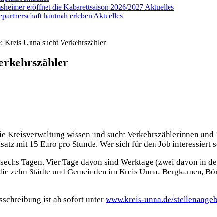
heimer eröffnet die Kabarettsaison 2026/2027
Aktuelles
epartnerschaft hautnah erleben
Aktuelles
: Kreis Unna sucht Verkehrszähler
erkehrszähler
ie Kreisverwaltung wissen und sucht Verkehrszählerinnen und V
satz mit 15 Euro pro Stunde. Wer sich für den Job interessiert so
hler
n sechs Tagen. Vier Tage davon sind Werktage (zwei davon in de
d die zehn Städte und Gemeinden im Kreis Unna: Bergkamen, B
schreibung ist ab sofort unter
www.kreis-unna.de/stellenangeb