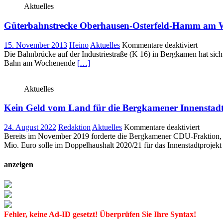
Aktuelles
an
einer
Güterbahnstrecke Oberhausen-Osterfeld-Hamm am W
Aktion
anlässl
des
für
15. November 2013
Heino
Aktuelles
Kommentare deaktiviert
Anti-
Güterba
Die Bahnbrücke auf der Industriestraße (K 16) in Bergkamen hat sich
Kriegst
Oberhau
Bahn am Wochenende
[…]
am
Osterfel
1.
Hamm
Septem
Aktuelles
am
auf
Wochen
Kein Geld vom Land für die Bergkamener Innenstadt
komplet
gesperrt
für
24. August 2022
Redaktion
Aktuelles
Kommentare deaktiviert
Kein
Bereits im November 2019 forderte die Bergkamener CDU-Fraktion, da
Geld
Mio. Euro solle im Doppelhaushalt 2020/21 für das Innenstadtprojek
vom
Land
anzeigen
für
die
Bergka
Innenst
CDU
Fehler, keine Ad-ID gesetzt! Überprüfen Sie Ihre Syntax!
erneuer