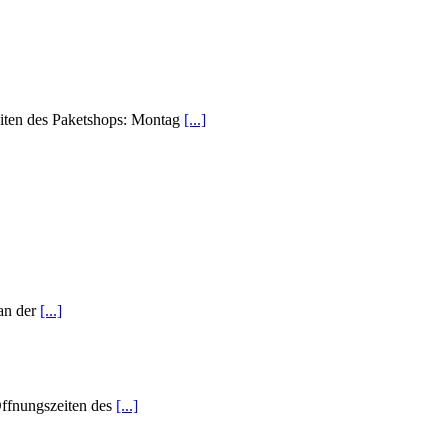
iten des Paketshops: Montag
[...]
an der
[...]
ffnungszeiten des
[...]