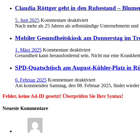
im
Gäste
WestfalenTarif:
Claudia Röttger geht in den Ruhestand – Blume
und
Tickets
Einheimische
mit
für
5. Juni 2025
Kommentare deaktiviert
Entwerterfunktion
Claudia
Nach mehr als 25 Jahren als selbstständige Unternehmerin und
entfallen
Röttger
zum
geht
Mobiler Gesundheitskiosk am Donnerstag im Tref
1.
in
August
den
für
1. März 2025
Kommentare deaktiviert
bei
Ruhestand
Mobiler
Gesundheit kann herausfordernd sein. Nicht nur eine Krankhei
der
–
Gesundheitskiosk
VKU
Blumen
am
SPD-Quatschtisch am August-Kühler-Platz in R
Risse
Donnerstag
übernimmt
im
für
6. Februar 2025
Kommentare deaktiviert
Treff
SPD-
Am kommenden Samstag, den 08. Februar 2025, findet wieder 
International
Quatschtisch
Fehler, keine Ad-ID gesetzt! Überprüfen Sie Ihre Syntax!
am
August-
Kühler-
Neueste Kommentare
Platz
in
Rünthe
Süd