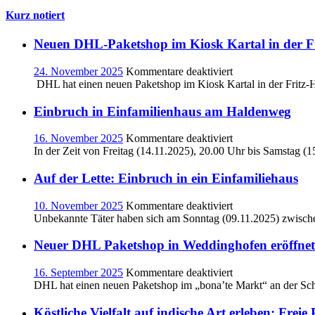
Kritik
Kurz notiert
an
der
Teilna
Neuen DHL-Paketshop im Kiosk Kartal in der F
an
der
für
24. November 2025
Kommentare deaktiviert
„IGA
Neuen
DHL hat einen neuen Paketshop im Kiosk Kartal in der Fritz
2027“
DHL-
Paketshop im
Einbruch in Einfamilienhaus am Haldenweg
Kiosk
Kartal
für
16. November 2025
Kommentare deaktiviert
in
Einbruch
In der Zeit von Freitag (14.11.2025), 20.00 Uhr bis Samstag (
der
in
Fritz-
Einfamilienhaus
Auf der Lette: Einbruch in ein Einfamiliehaus
Husemann-
am
Str.
Haldenweg
für
10. November 2025
Kommentare deaktiviert
20
Auf
Unbekannte Täter haben sich am Sonntag (09.11.2025) zwische
der
Lette:
Neuer DHL Paketshop in Weddinghofen eröffnet
Einbruch
in
für
16. September 2025
Kommentare deaktiviert
ein
Neuer
DHL hat einen neuen Paketshop im „bona’te Markt“ an der Sc
Einfamiliehaus
DHL
Paketshop
Köstliche Vielfalt auf indische Art erleben: Fr