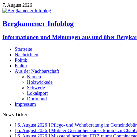
7. August 2026
Bergkamener Infoblog
Informationen und Meinungen aus und über Bergk
Startseite
Nachrichten
Politik
Kultur
Aus der Nachbarschaft
Kamen
Holzwickede
Schwerte
Lokalsport
Dortmund
Impressum
News Ticker
[ 6. August 2026 ]
Pflege- und Wohnberatung im Gemeindebüro
[ 6. August 2026 ]
Mobiler Gesundheitskiosk kommt zu Chan
[ 6. August 2026 ]
Missstand beseitigt: EBB räumt Containerste