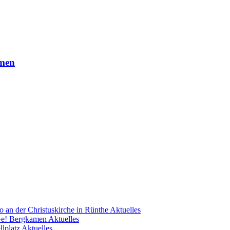
amen
 an der Christuskirche in Rünthe
Aktuelles
Ge! Bergkamen
Aktuelles
llplatz
Aktuelles