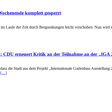
ochenende komplett gesperrt
ich
hnstrecke
 im Laufe der Zeit durch Bergsenkungen leicht verschoben. Nun wird sie
ags
sen-
d-
ber
ende
: CDU erneuert Kritik an der Teilnahme an der „IGA
t
ss die Stadt aus dem Projekt „Internationale Gartenbau-Ausstellung 
t
[…]
mener
adt:
t