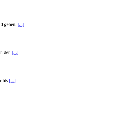
and gehen.
[...]
von den
[...]
r bis
[...]