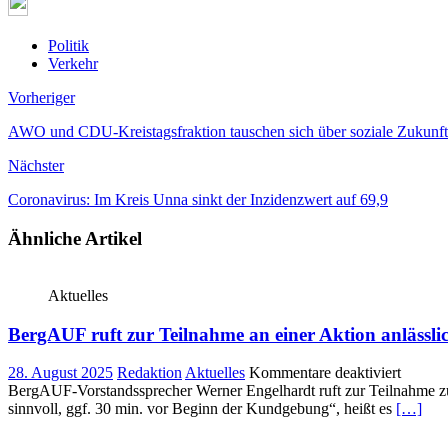
Politik
Verkehr
Vorheriger
AWO und CDU-Kreistagsfraktion tauschen sich über soziale Zukunf
Nächster
Coronavirus: Im Kreis Unna sinkt der Inzidenzwert auf 69,9
Ähnliche Artikel
Aktuelles
BergAUF ruft zur Teilnahme an einer Aktion anlässli
für
28. August 2025
Redaktion
Aktuelles
Kommentare deaktiviert
BergA
BergAUF-Vorstandssprecher Werner Engelhardt ruft zur Teilnahme zu
ruft
sinnvoll, ggf. 30 min. vor Beginn der Kundgebung“, heißt es
[…]
zur
Teilna