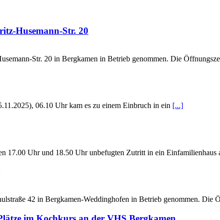
hme
ritz-Husemann-Str. 20
-Husemann-Str. 20 in Bergkamen in Betrieb genommen. Die Öffnungsze
15.11.2025), 06.10 Uhr kam es zu einem Einbruch in ein
[...]
n 17.00 Uhr und 18.50 Uhr unbefugten Zutritt in ein Einfamilienhaus 
hulstraße 42 in Bergkamen-Weddinghofen in Betrieb genommen. Die Ö
eie Plätze im Kochkurs an der VHS Bergkamen