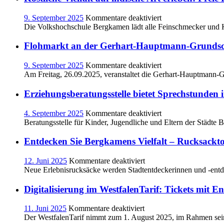
in
Weddinghofen
für
9. September 2025
Kommentare deaktiviert
eröffnet
Köstliche
Die Volkshochschule Bergkamen lädt alle Feinschmecker und K
Vielfalt
auf
Flohmarkt an der Gerhart-Hauptmann-Grundsc
indische
Art
für
9. September 2025
Kommentare deaktiviert
erleben:
Flohmarkt
Am Freitag, 26.09.2025, veranstaltet die Gerhart-Hauptmann-
Freie
an
Plätze
der
Erziehungsberatungsstelle bietet Sprechstunden
im
Gerhart-
Kochkurs
Hauptmann-
für
4. September 2025
Kommentare deaktiviert
an
Grundschule
Erziehungsberatungs
Beratungsstelle für Kinder, Jugendliche und Eltern der Städt
der
bietet
VHS
Sprechstunden
Entdecken Sie Bergkamens Vielfalt – Rucksackt
Bergkamen
im
Familienzentrum
für
12. Juni 2025
Kommentare deaktiviert
„Tausendfüßler“
Entdecken
Neue Erlebnisrucksäcke werden Stadtentdeckerinnen und -entd
an
Sie
Bergkamens
Digitalisierung im WestfalenTarif: Tickets mit 
Vielfalt
–
für
11. Juni 2025
Kommentare deaktiviert
Rucksacktouren
Digitalisierung
Der WestfalenTarif nimmt zum 1. August 2025, im Rahmen sein
für