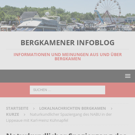
BERGKAMENER INFOBLOG
INFORMATIONEN UND MEINUNGEN AUS UND ÜBER
BERGKAMEN
STARTSEITE
LOKALNACHRICHTEN BERGKAMEN
KURZE
Naturkundlicher Spaziergang des NABU in der
Lippeaue mit Karl-Heinz Kühnapfel