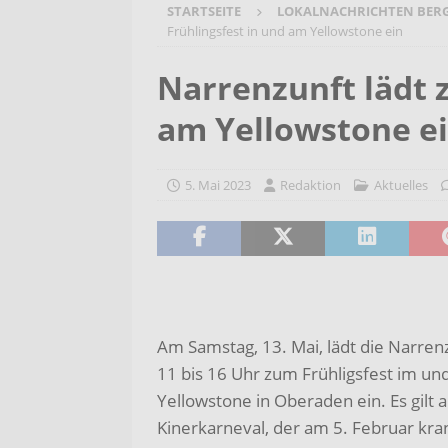
STARTSEITE
LOKALNACHRICHTEN BER
[ 6. August 2026 ]
Wenn Worte F
Frühlingsfest in und am Yellowstone ein
2026/2027
AKTUELLES
Narrenzunft lädt 
[ 6. August 2026 ]
Bürgerreise 
am Yellowstone e
AKTUELLES
[ 6. August 2026 ]
Pflege- und 
5. Mai 2023
Redaktion
Aktuelles
AKTUELLES
Am Samstag, 13. Mai, lädt die Narren
11 bis 16 Uhr zum Frühligsfest im u
Yellowstone in Oberaden ein. Es gilt a
Kinerkarneval, der am 5. Februar kra