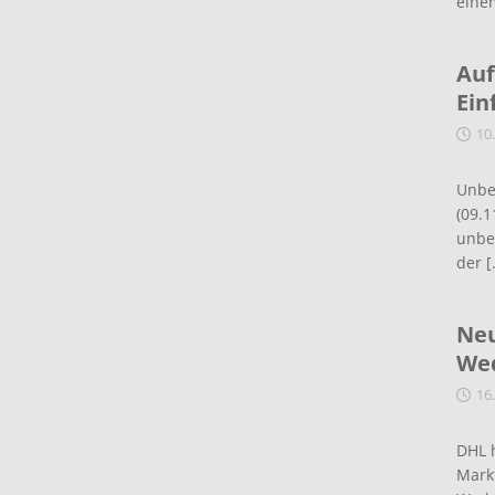
eine
Auf
Ein
10
Unbe
(09.1
unbef
der
[
Neu
Wed
16
DHL 
Mark