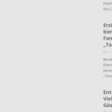
Flohm
das
[
Erz
bie
Fam
„Ta
4.
Berat
Elte
Spre
„Taus
Ent
Vie
Gäs