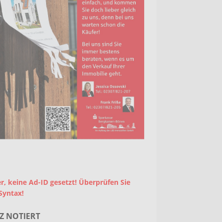
r, keine Ad-ID gesetzt! Überprüfen Sie
Syntax!
Z NOTIERT