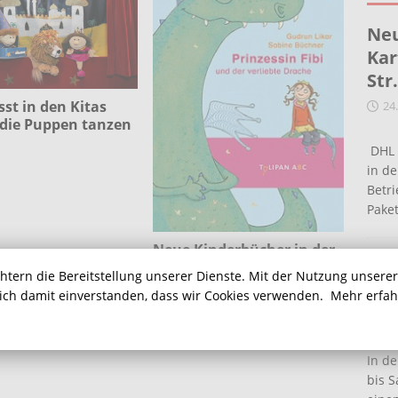
Neu
Kar
Str
sst in den Kitas
24
 die Puppen tanzen
DHL 
in de
Betr
Pake
Neue Kinderbücher in der
Ein
Stadtbibliothek
chtern die Bereitstellung unserer Dienste. Mit der Nutzung unsere
Ha
sich damit einverstanden, dass wir Cookies verwenden.
Mehr erfa
16
In de
bis S