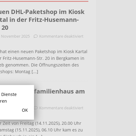
en DHL-Paketshop im Kiosk
tal in der Fritz-Husemann-
. 20
. November 2025
Kommentare deaktiviert
hat einen neuen Paketshop im Kiosk Kartal
r Fritz-Husemann-Str. 20 in Bergkamen in
ieb genommen. Die Öffnungszeiten des
tshops: Montag
[...]
bruch in Einfamilienhaus am
r Dienste
ldenweg
hren
. November 2025
Kommentare deaktiviert
OK
r Zeit von Freitag (14.11.2025), 20.00 Uhr
amstag (15.11.2025), 06.10 Uhr kam es zu