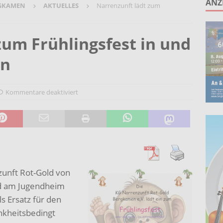
ANZ
GKAMEN
AKTUELLES
Narrenzunft lädt zum
unken schlagen: Jochen Malmsheimer eröffnet die Kabarettsaison
zum Frühlingsfest in und
2026 nach Gennevilliers – Städtepartnerschaft hautnah erleben
in
Wohnberatung im Gemeindebüro an der Christuskirche in Rünthe
Kommentare deaktiviert
zunft Rot-Gold von
nd am Jugendheim
ls Ersatz für den
nkheitsbedingt