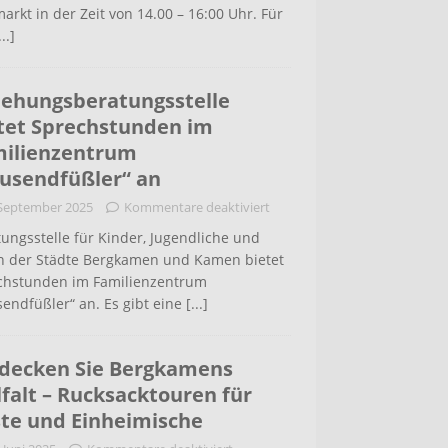
arkt in der Zeit von 14.00 – 16:00 Uhr. Für
...]
iehungsberatungsstelle
tet Sprechstunden im
ilienzentrum
usendfüßler“ an
 September 2025
Kommentare deaktiviert
ungsstelle für Kinder, Jugendliche und
rn der Städte Bergkamen und Kamen bietet
chstunden im Familienzentrum
endfüßler“ an. Es gibt eine
[...]
decken Sie Bergkamens
lfalt – Rucksacktouren für
te und Einheimische