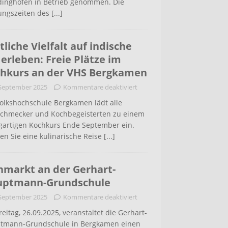
inghofen in Betrieb genommen. Die
ungszeiten des
[...]
tliche Vielfalt auf indische
 erleben: Freie Plätze im
hkurs an der VHS Bergkamen
 September 2025
Kommentare deaktiviert
Volkshochschule Bergkamen lädt alle
schmecker und Kochbegeisterten zu einem
igartigen Kochkurs Ende September ein.
en Sie eine kulinarische Reise
[...]
hmarkt an der Gerhart-
uptmann-Grundschule
 September 2025
Kommentare deaktiviert
eitag, 26.09.2025, veranstaltet die Gerhart-
tmann-Grundschule in Bergkamen einen