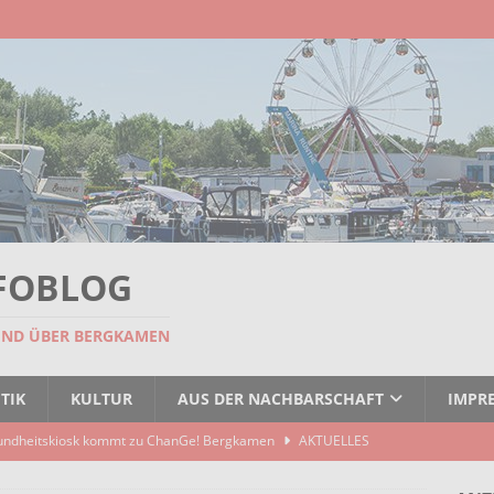
FOBLOG
UND ÜBER BERGKAMEN
TIK
KULTUR
AUS DER NACHBARSCHAFT
IMPR
undheitskiosk kommt zu ChanGe! Bergkamen
AKTUELLES
seitigt: EBB räumt Containerstellplatz
AKTUELLES