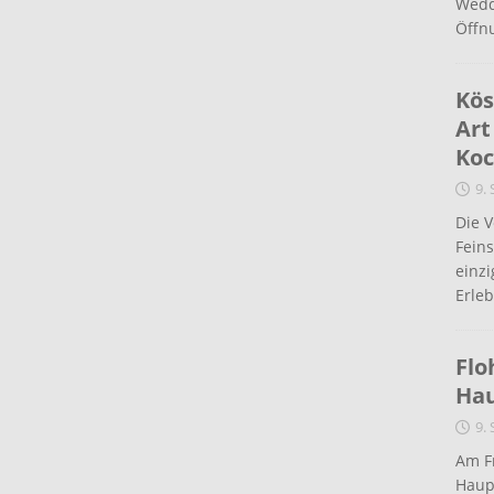
Wedd
Öffn
Kös
Art
Koc
9.
Die 
Fein
einz
Erleb
Flo
Ha
9.
Am Fr
Haup