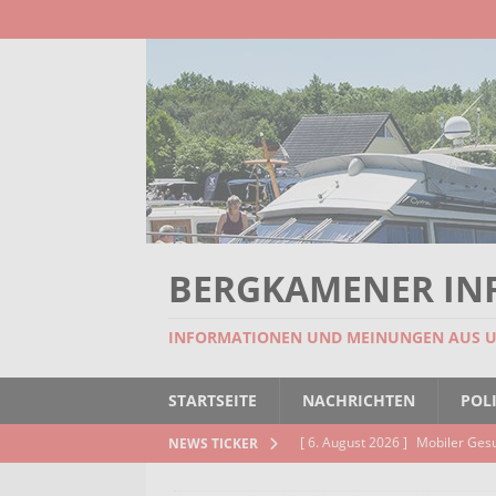
BERGKAMENER IN
INFORMATIONEN UND MEINUNGEN AUS 
STARTSEITE
NACHRICHTEN
POLI
[ 6. August 2026 ]
Mobiler Ges
NEWS TICKER
[ 6. August 2026 ]
Missstand be