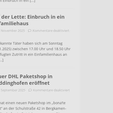
m Einbruch in ein
[...]
 der Lette: Einbruch in ein
familiehaus
. November 2025
Kommentare deaktiviert
kannte Täter haben sich am Sonntag
1.2025) zwischen 17.00 Uhr und 18.50 Uhr
ugten Zutritt in ein Einfamilienhaus an
...]
er DHL Paketshop in
dinghofen eröffnet
. September 2025
Kommentare deaktiviert
hat einen neuen Paketshop im „bona’te
t“ an der Schulstraße 42 in Bergkamen-