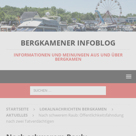
BERGKAMENER INFOBLOG
INFORMATIONEN UND MEINUNGEN AUS UND ÜBER
BERGKAMEN
STARTSEITE
LOKALNACHRICHTEN BERGKAMEN
AKTUELLES
Nach schwerem Raub: Öffentlichkeitsfahndung
nach zwei Tatverdächtigen