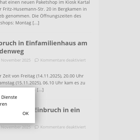
hat einen neuen Paketshop im Kiosk Kartal
r Fritz-Husemann-Str. 20 in Bergkamen in
ieb genommen. Die Öffnungszeiten des
tshops: Montag
[...]
bruch in Einfamilienhaus am
ldenweg
. November 2025
Kommentare deaktiviert
r Zeit von Freitag (14.11.2025), 20.00 Uhr
amstag (15.11.2025), 06.10 Uhr kam es zu
m Einbruch in ein
[...]
r Dienste
hren
 der Lette: Einbruch in ein
OK
familiehaus
. November 2025
Kommentare deaktiviert