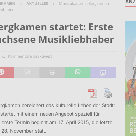
ANZ
GKAMEN
AKTUELLES
Musikakademie Bergkamen
ruppe lädt zum gemeinsamen Singen ein!
AKTUELLES
iebhaber
anstaltung „60 Jahre Stadt Bergkamen“ am 8. August auf der
rgkamen startet: Erste
KTUELLES
achsene Musikliebhaber
Wohnberatung im Gemeindebüro an der Christuskirche in Rünthe
Kommentare deaktiviert
ie – Kunst vor Ort 2026: Letzte Plätze bei Stein- oder
UELLES
gkamen bereichert das kulturelle Leben der Stadt:
tartet mit einem neuen Angebot speziell für
rste Termin beginnt am 17. April 2015, die letzte
 28. November statt.