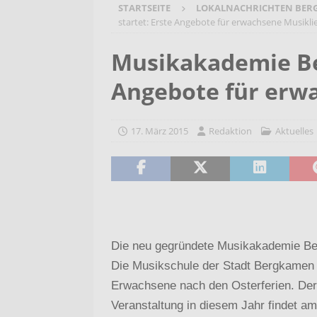
STARTSEITE
LOKALNACHRICHTEN BER
[ 7. August 2026 ]
Selbsthilfeg
startet: Erste Angebote für erwachsene Musikl
[ 7. August 2026 ]
Jubiläumsver
Musikakademie Be
Bergehalde „Großes Holz“
A
Angebote für erw
[ 6. August 2026 ]
Pflege- und 
AKTUELLES
17. März 2015
Redaktion
Aktuelles
[ 7. August 2026 ]
Sommerakadem
Holzbildhauerei sichern!
AKT
Die neu gegründete Musikakademie Ber
Die Musikschule der Stadt Bergkamen s
Erwachsene nach den Osterferien. Der e
Veranstaltung in diesem Jahr findet am