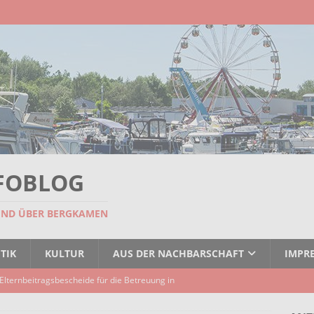
FOBLOG
UND ÜBER BERGKAMEN
TIK
KULTUR
AUS DER NACHBARSCHAFT
IMPR
Elternbeitragsbescheide für die Betreuung in
er Kindertagespflege verzögert sich
AKTUELLES