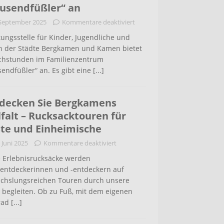
usendfüßler“ an
 September 2025
Kommentare deaktiviert
ungsstelle für Kinder, Jugendliche und
rn der Städte Bergkamen und Kamen bietet
chstunden im Familienzentrum
endfüßler“ an. Es gibt eine
[...]
decken Sie Bergkamens
lfalt – Rucksacktouren für
te und Einheimische
 Juni 2025
Kommentare deaktiviert
 Erlebnisrucksäcke werden
tentdeckerinnen und -entdeckern auf
chslungsreichen Touren durch unsere
 begleiten. Ob zu Fuß, mit dem eigenen
rad
[...]