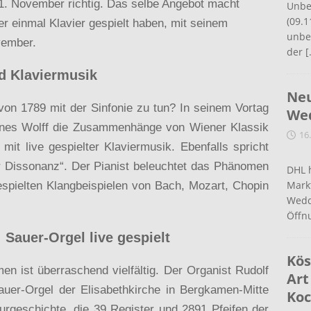
 November richtig. Das selbe Angebot macht
Unbe
(09.1
r einmal Klavier gespielt haben, mit seinem
unbef
vember.
der
[
d Klaviermusik
Neu
von 1789 mit der Sinfonie zu tun? In seinem Vortag
Wed
annes Wolff die Zusammenhänge von Wiener Klassik
16
it live gespielter Klaviermusik. Ebenfalls spricht
er Dissonanz“. Der Pianist beleuchtet das Phänomen
DHL 
Mark
espielten Klangbeispielen von Bach, Mozart, Chopin
Wedd
Öffn
Sauer-Orgel live gespielt
Kös
n ist überraschend vielfältig. Der Organist Rudolf
Art
uer-Orgel der Elisabethkirche in Bergkamen-Mitte
Koc
lturgeschichte, die 39 Register und 2891 Pfeifen der