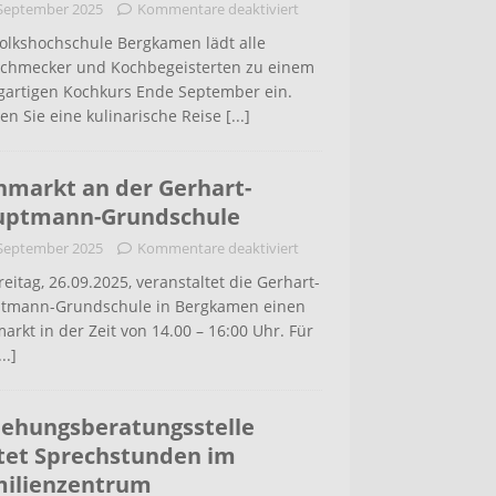
 September 2025
Kommentare deaktiviert
Volkshochschule Bergkamen lädt alle
schmecker und Kochbegeisterten zu einem
igartigen Kochkurs Ende September ein.
en Sie eine kulinarische Reise
[...]
hmarkt an der Gerhart-
uptmann-Grundschule
 September 2025
Kommentare deaktiviert
eitag, 26.09.2025, veranstaltet die Gerhart-
tmann-Grundschule in Bergkamen einen
arkt in der Zeit von 14.00 – 16:00 Uhr. Für
...]
iehungsberatungsstelle
tet Sprechstunden im
ilienzentrum