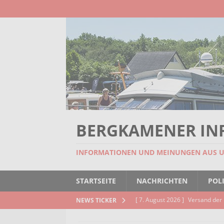
BERGKAMENER IN
INFORMATIONEN UND MEINUNGEN AUS 
STARTSEITE
NACHRICHTEN
POLI
[ 7. August 2026 ]
Versand der 
NEWS TICKER
Kindertageseinrichtungen und d