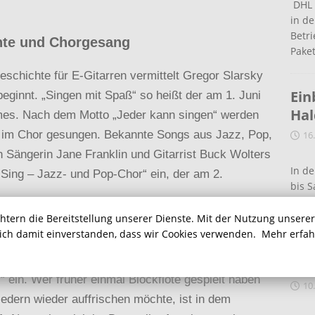
DHL 
in de
Betr
chte und Chorgesang
Pake
schichte für E-Gitarren vermittelt Gregor Slarsky
Ein
eginnt. „Singen mit Spaß“ so heißt der am 1. Juni
Ha
es. Nach dem Motto „Jeder kann singen“ werden
er im Chor gesungen. Bekannte Songs aus Jazz, Pop,
16
 Sängerin Jane Franklin und Gitarrist Buck Wolters
In de
 Sing – Jazz- und Pop-Chor“ ein, der am 2.
bis S
eine
chtern die Bereitstellung unserer Dienste. Mit der Nutzung unsere
e und Klavier
sich damit einverstanden, dass wir Cookies verwenden.
Mehr erfa
Auf
us führt Conny Resch ab dem 20. Oktober mit der
Ein
 ein. Wer früher einmal Blockflöte gespielt haben
10
edern wieder auffrischen möchte, ist in dem