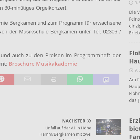
9.
n 30-minütiges Orgelkonzert.
Die 
Fein
demie Bergkamen und zum Programm für erwachsene
einz
e von der Musikschule Bergkamen unter Tel. 02306 /
Erleb
Flo
en und auch zu den Preisen im Programmheft der
Ha
ent:
Broschüre Musikakademie
9.
Am Fr
Haup
Flohm
das
[
Erz
NÄCHSTER
bie
Unfall auf der A1 in Höhe
Hamm/Bergkamen mit zwei
Fam