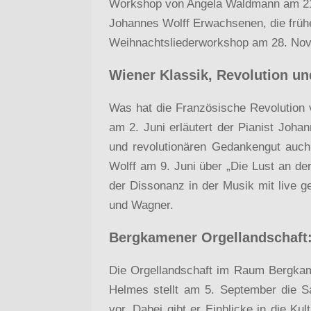
Workshop von Angela Waldmann am 21.
Johannes Wolff Erwachsenen, die frühe
Weihnachtsliederworkshop am 28. No
Wiener Klassik, Revolution un
Was hat die Französische Revolution 
am 2. Juni erläutert der Pianist Joh
und revolutionären Gedankengut auch m
Wolff am 9. Juni über „Die Lust an d
der Dissonanz in der Musik mit live g
und Wagner.
Bergkamener Orgellandschaft: 
Die Orgellandschaft im Raum Bergkame
Helmes stellt am 5. September die Sa
vor. Dabei gibt er Einblicke in die Ku