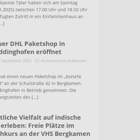
kannte Täter haben sich am Sonntag
1.2025) zwischen 17.00 Uhr und 18.50 Uhr
ugten Zutritt in ein Einfamilienhaus an
...]
er DHL Paketshop in
dinghofen eröffnet
. September 2025
Kommentare deaktiviert
hat einen neuen Paketshop im „bona’te
t“ an der Schulstraße 42 in Bergkamen-
inghofen in Betrieb genommen. Die
ungszeiten des
[...]
tliche Vielfalt auf indische
 erleben: Freie Plätze im
hkurs an der VHS Bergkamen