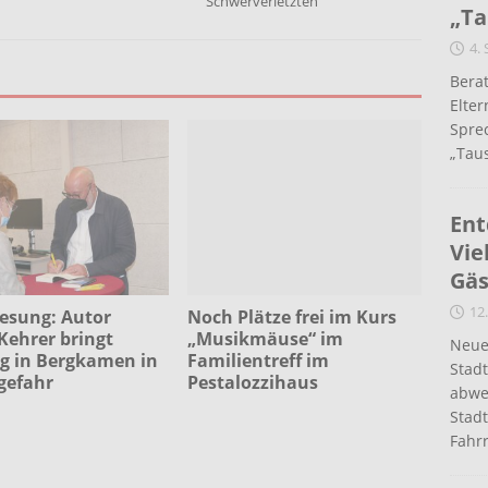
Schwerverletzten
„Ta
4.
Berat
Elte
Spre
„Taus
Ent
Vie
Gäs
12.
esung: Autor
Noch Plätze frei im Kurs
Kehrer bringt
„Musikmäuse“ im
Neue
rg in Bergkamen in
Familientreff im
Stad
gefahr
Pestalozzihaus
abwe
Stadt
Fahr