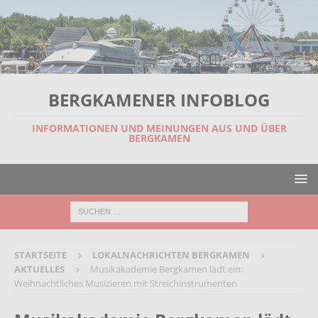
BERGKAMENER INFOBLOG
INFORMATIONEN UND MEINUNGEN AUS UND ÜBER
BERGKAMEN
STARTSEITE
LOKALNACHRICHTEN BERGKAMEN
AKTUELLES
Musikakademie Bergkamen lädt ein:
Weihnachtliches Musizieren mit Streichinstrumenten