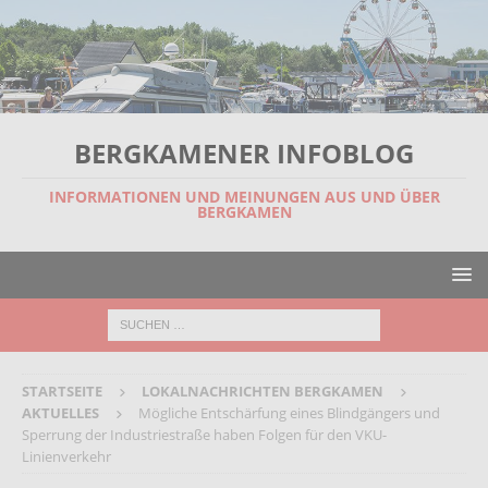
BERGKAMENER INFOBLOG
INFORMATIONEN UND MEINUNGEN AUS UND ÜBER
BERGKAMEN
STARTSEITE
LOKALNACHRICHTEN BERGKAMEN
AKTUELLES
Mögliche Entschärfung eines Blindgängers und
Sperrung der Industriestraße haben Folgen für den VKU-
Linienverkehr