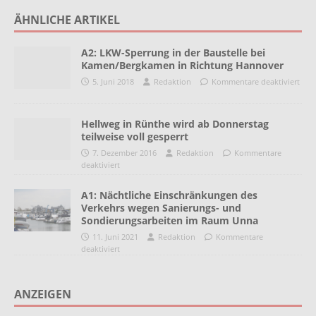
ÄHNLICHE ARTIKEL
A2: LKW-Sperrung in der Baustelle bei
Kamen/Bergkamen in Richtung Hannover
5. Juni 2018
Redaktion
Kommentare deaktiviert
Hellweg in Rünthe wird ab Donnerstag
teilweise voll gesperrt
7. Dezember 2016
Redaktion
Kommentare
deaktiviert
A1: Nächtliche Einschränkungen des
Verkehrs wegen Sanierungs- und
Sondierungsarbeiten im Raum Unna
11. Juni 2021
Redaktion
Kommentare
deaktiviert
ANZEIGEN