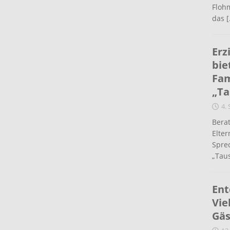
Flohm
das
[
Erz
bie
Fam
„Ta
4.
Berat
Elte
Spre
„Taus
Ent
Vie
Gäs