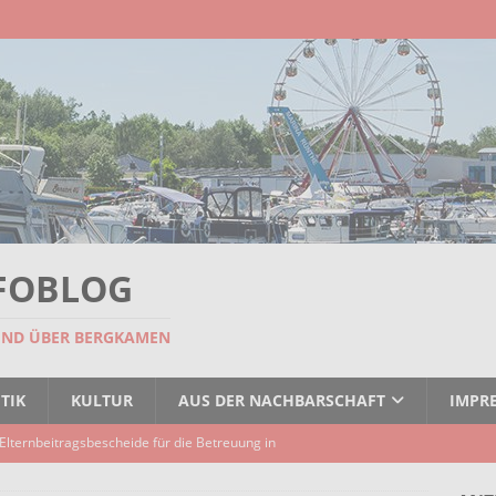
FOBLOG
UND ÜBER BERGKAMEN
TIK
KULTUR
AUS DER NACHBARSCHAFT
IMPR
Elternbeitragsbescheide für die Betreuung in
er Kindertagespflege verzögert sich
AKTUELLES