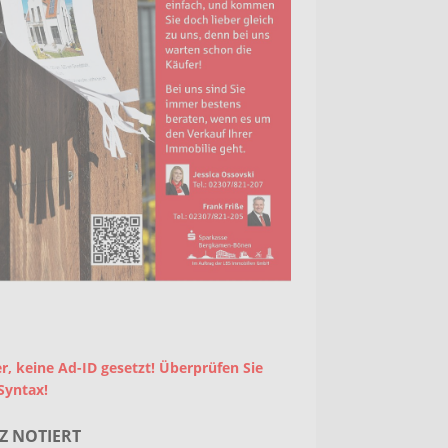
r, keine Ad-ID gesetzt! Überprüfen Sie
Syntax!
Z NOTIERT