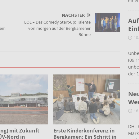
eine
NÄCHSTER
Auf
LOL – Das Comedy Start-up: Talente
Ein
dem
von morgen auf der Bergkamener
Bühne
10
Unbe
(09.1
unbef
der
[
Neu
Wed
16
DHL 
ng) mit Zukunft
Erste Kinderkonferenz in
Mark
ÜV-Nord in
Bergkamen: Ein Schritt in