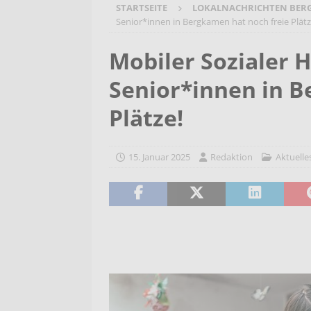
STARTSEITE
LOKALNACHRICHTEN BER
[ 7. August 2026 ]
Selbsthilfeg
Senior*innen in Bergkamen hat noch freie Plätz
[ 7. August 2026 ]
Jubiläumsver
Mobiler Sozialer H
Bergehalde „Großes Holz“
A
Senior*innen in B
[ 6. August 2026 ]
Pflege- und 
AKTUELLES
Plätze!
[ 7. August 2026 ]
Sommerakadem
Holzbildhauerei sichern!
AKT
15. Januar 2025
Redaktion
Aktuelle