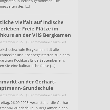
inghofen in Betrieb genommen. Die
ungszeiten des
[...]
tliche Vielfalt auf indische
 erleben: Freie Plätze im
hkurs an der VHS Bergkamen
 September 2025
Kommentare deaktiviert
Volkshochschule Bergkamen lädt alle
schmecker und Kochbegeisterten zu einem
igartigen Kochkurs Ende September ein.
en Sie eine kulinarische Reise
[...]
hmarkt an der Gerhart-
uptmann-Grundschule
 September 2025
Kommentare deaktiviert
eitag, 26.09.2025, veranstaltet die Gerhart-
tmann-Grundschule in Bergkamen einen