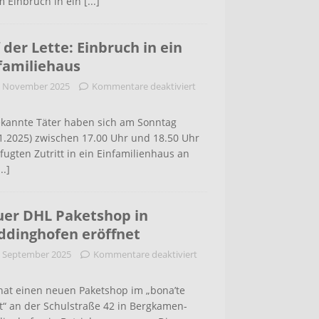
m Einbruch in ein
[...]
 der Lette: Einbruch in ein
familiehaus
. November 2025
Kommentare deaktiviert
kannte Täter haben sich am Sonntag
1.2025) zwischen 17.00 Uhr und 18.50 Uhr
ugten Zutritt in ein Einfamilienhaus an
...]
er DHL Paketshop in
dinghofen eröffnet
. September 2025
Kommentare deaktiviert
hat einen neuen Paketshop im „bona’te
t“ an der Schulstraße 42 in Bergkamen-