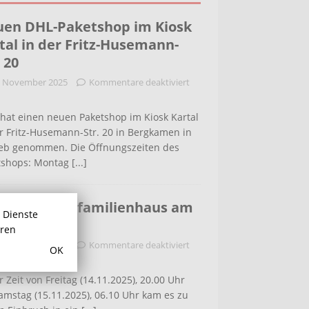
en DHL-Paketshop im Kiosk
tal in der Fritz-Husemann-
. 20
. November 2025
Kommentare deaktiviert
hat einen neuen Paketshop im Kiosk Kartal
r Fritz-Husemann-Str. 20 in Bergkamen in
ieb genommen. Die Öffnungszeiten des
tshops: Montag
[...]
bruch in Einfamilienhaus am
r Dienste
ldenweg
hren
. November 2025
Kommentare deaktiviert
OK
r Zeit von Freitag (14.11.2025), 20.00 Uhr
amstag (15.11.2025), 06.10 Uhr kam es zu