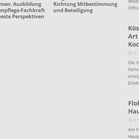
Wedd
men: Ausbildung
Richtung Mitbestimmung
Öffn
enpflege-Fachkraft
und Beteiligung
beste Perspektiven
Kös
Art
Koc
9.
Die 
Fein
einz
Erleb
Flo
Ha
9.
Am Fr
Haup