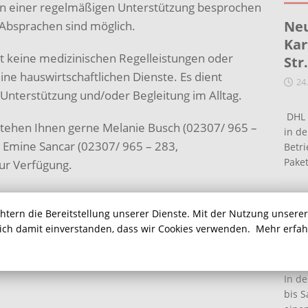
n einer regelmäßigen Unterstützung besprochen
Neu
 Absprachen sind möglich.
Kar
zt keine medizinischen Regelleistungen oder
Str
ine hauswirtschaftlichen Dienste. Es dient
24
 Unterstützung und/oder Begleitung im Alltag.
DHL 
 stehen Ihnen gerne Melanie Busch (02307/ 965 –
in de
Emine Sancar (02307/ 965 – 283,
Betr
Pake
ur Verfügung.
bt es auch hier
Ein
chtern die Bereitstellung unserer Dienste. Mit der Nutzung unsere
nst.de/
.
Ha
sich damit einverstanden, dass wir Cookies verwenden.
Mehr erfa
16
In de
bis S