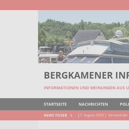
BERGKAMENER IN
INFORMATIONEN UND MEINUNGEN AUS 
STARTSEITE
NACHRICHTEN
POLI
[ 7. August 2026 ]
Versand der 
NEWS TICKER
Kindertageseinrichtungen und d