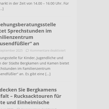
arkt in der Zeit von 14.00 – 16:00 Uhr. Für
...]
iehungsberatungsstelle
tet Sprechstunden im
ilienzentrum
usendfüßler“ an
 September 2025
Kommentare deaktiviert
ungsstelle für Kinder, Jugendliche und
rn der Städte Bergkamen und Kamen bietet
chstunden im Familienzentrum
endfüßler“ an. Es gibt eine
[...]
decken Sie Bergkamens
lfalt – Rucksacktouren für
te und Einheimische