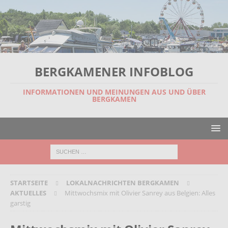
BERGKAMENER INFOBLOG
INFORMATIONEN UND MEINUNGEN AUS UND ÜBER
BERGKAMEN
STARTSEITE
LOKALNACHRICHTEN BERGKAMEN
AKTUELLES
Mittwochsmix mit Olivier Sanrey aus Belgien: Alles
garstig