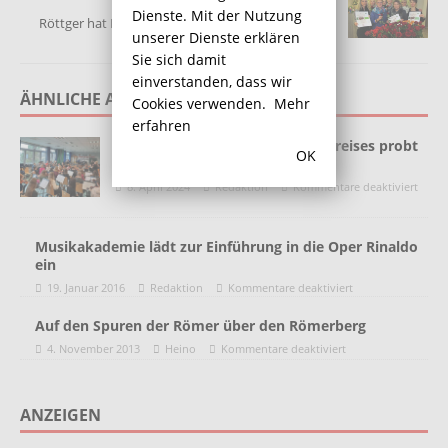
Dienste. Mit der Nutzung
Röttger hat Deutschlands beste Floristikabteilung
unserer Dienste erklären
Sie sich damit
einverstanden, dass wir
ÄHNLICHE ARTIKEL
Cookies verwenden.
Mehr
erfahren
Ehemaligenorchester des Bachkreises probt
OK
wieder
8. April 2024
Redaktion
Kommentare deaktiviert
Musikakademie lädt zur Einführung in die Oper Rinaldo
ein
19. Januar 2016
Redaktion
Kommentare deaktiviert
Auf den Spuren der Römer über den Römerberg
4. November 2013
Heino
Kommentare deaktiviert
ANZEIGEN