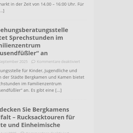
arkt in der Zeit von 14.00 – 16:00 Uhr. Für
...]
iehungsberatungsstelle
tet Sprechstunden im
ilienzentrum
usendfüßler“ an
 September 2025
Kommentare deaktiviert
ungsstelle für Kinder, Jugendliche und
rn der Städte Bergkamen und Kamen bietet
chstunden im Familienzentrum
endfüßler“ an. Es gibt eine
[...]
decken Sie Bergkamens
lfalt – Rucksacktouren für
te und Einheimische