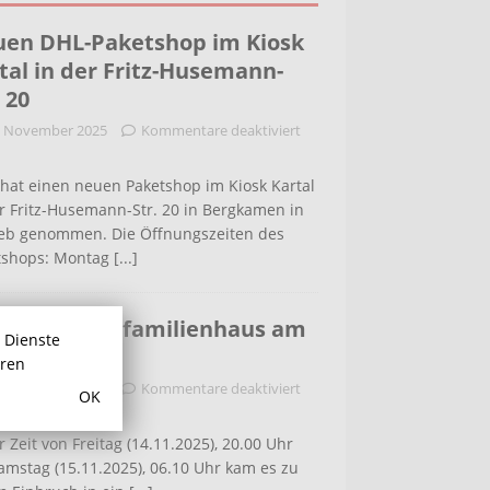
en DHL-Paketshop im Kiosk
tal in der Fritz-Husemann-
. 20
. November 2025
Kommentare deaktiviert
hat einen neuen Paketshop im Kiosk Kartal
r Fritz-Husemann-Str. 20 in Bergkamen in
ieb genommen. Die Öffnungszeiten des
tshops: Montag
[...]
bruch in Einfamilienhaus am
r Dienste
ldenweg
hren
. November 2025
Kommentare deaktiviert
OK
r Zeit von Freitag (14.11.2025), 20.00 Uhr
amstag (15.11.2025), 06.10 Uhr kam es zu