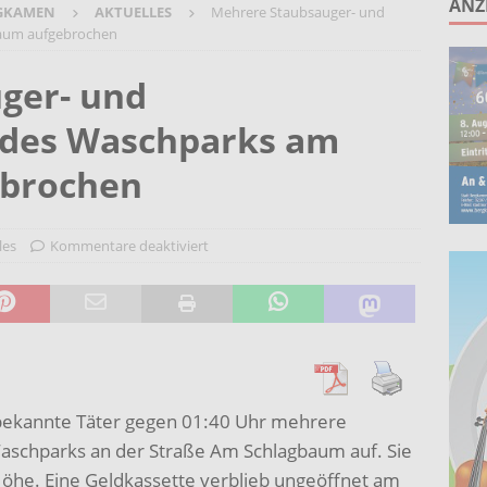
ANZ
GKAMEN
AKTUELLES
Mehrere Staubsauger- und
ruppe lädt zum gemeinsamen Singen ein!
AKTUELLES
aum aufgebrochen
anstaltung „60 Jahre Stadt Bergkamen“ am 8. August auf der
ger- und
KTUELLES
des Waschparks am
Wohnberatung im Gemeindebüro an der Christuskirche in Rünthe
ebrochen
ie – Kunst vor Ort 2026: Letzte Plätze bei Stein- oder
UELLES
les
Kommentare deaktiviert
nbekannte Täter gegen 01:40 Uhr mehrere
schparks an der Straße Am Schlagbaum auf. Sie
öhe. Eine Geldkassette verblieb ungeöffnet am