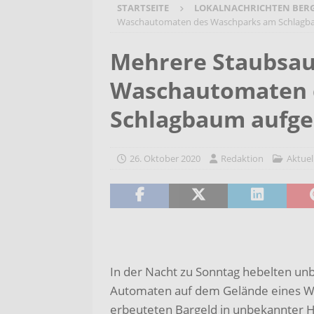
STARTSEITE
LOKALNACHRICHTEN BER
[ 7. August 2026 ]
Selbsthilfeg
Waschautomaten des Waschparks am Schlagb
[ 7. August 2026 ]
Jubiläumsver
Mehrere Staubsau
Bergehalde „Großes Holz“
A
Waschautomaten 
[ 6. August 2026 ]
Pflege- und 
AKTUELLES
Schlagbaum aufg
[ 7. August 2026 ]
Sommerakadem
Holzbildhauerei sichern!
AKT
26. Oktober 2020
Redaktion
Aktuel
In der Nacht zu Sonntag hebelten u
Automaten auf dem Gelände eines Wa
erbeuteten Bargeld in unbekannter H