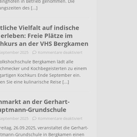
inghofen in Betrieb genommen. Die
ungszeiten des
[...]
tliche Vielfalt auf indische
 erleben: Freie Plätze im
hkurs an der VHS Bergkamen
 September 2025
Kommentare deaktiviert
Volkshochschule Bergkamen lädt alle
schmecker und Kochbegeisterten zu einem
igartigen Kochkurs Ende September ein.
en Sie eine kulinarische Reise
[...]
hmarkt an der Gerhart-
uptmann-Grundschule
 September 2025
Kommentare deaktiviert
eitag, 26.09.2025, veranstaltet die Gerhart-
tmann-Grundschule in Bergkamen einen