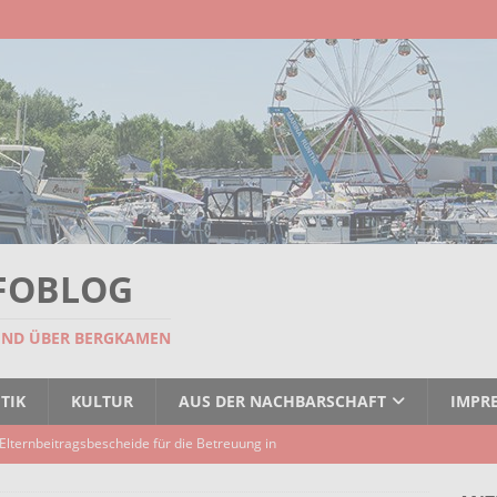
FOBLOG
UND ÜBER BERGKAMEN
TIK
KULTUR
AUS DER NACHBARSCHAFT
IMPR
Elternbeitragsbescheide für die Betreuung in
er Kindertagespflege verzögert sich
AKTUELLES