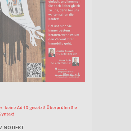
r, keine Ad-ID gesetzt! Überprüfen Sie
Syntax!
Z NOTIERT