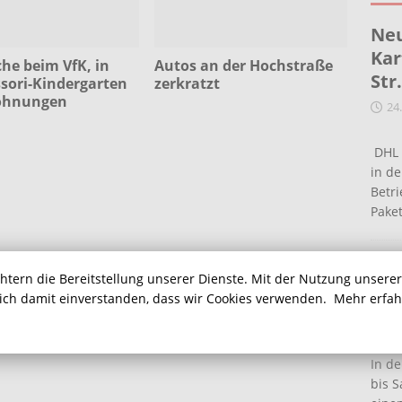
Neu
Kar
he beim VfK, in
Autos an der Hochstraße
Str
sori-Kindergarten
zerkratzt
ohnungen
24
DHL 
in de
Betr
Pake
Ein
chtern die Bereitstellung unserer Dienste. Mit der Nutzung unsere
Ha
sich damit einverstanden, dass wir Cookies verwenden.
Mehr erfa
16
In de
bis S