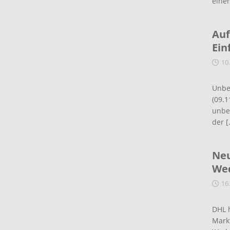
eine
Auf
Ein
10
Unbe
(09.1
unbef
der
[
Neu
Wed
16
DHL 
Mark