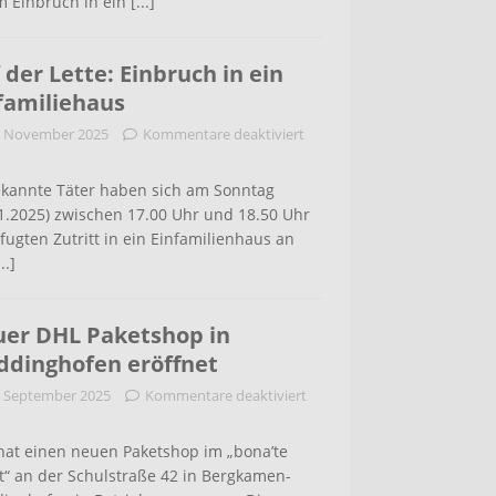
m Einbruch in ein
[...]
 der Lette: Einbruch in ein
familiehaus
. November 2025
Kommentare deaktiviert
kannte Täter haben sich am Sonntag
1.2025) zwischen 17.00 Uhr und 18.50 Uhr
ugten Zutritt in ein Einfamilienhaus an
...]
er DHL Paketshop in
dinghofen eröffnet
. September 2025
Kommentare deaktiviert
hat einen neuen Paketshop im „bona’te
t“ an der Schulstraße 42 in Bergkamen-