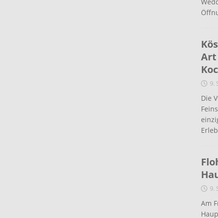
Wedd
Öffn
Kös
Art
Koc
9.
Die 
Fein
einz
Erleb
Flo
Ha
9.
Am Fr
Haup