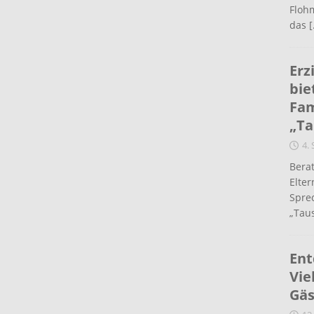
Flohm
das
[
Erz
bie
Fam
„Ta
4.
Berat
Elte
Spre
„Taus
Ent
Vie
Gäs