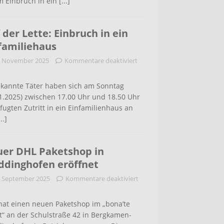
m Einbruch in ein
[...]
 der Lette: Einbruch in ein
familiehaus
. November 2025
Kommentare deaktiviert
kannte Täter haben sich am Sonntag
1.2025) zwischen 17.00 Uhr und 18.50 Uhr
ugten Zutritt in ein Einfamilienhaus an
...]
er DHL Paketshop in
dinghofen eröffnet
. September 2025
Kommentare deaktiviert
hat einen neuen Paketshop im „bona’te
t“ an der Schulstraße 42 in Bergkamen-