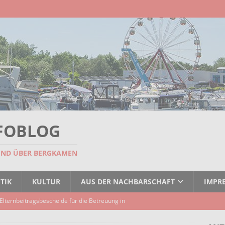
FOBLOG
UND ÜBER BERGKAMEN
TIK
KULTUR
AUS DER NACHBARSCHAFT
IMPR
Elternbeitragsbescheide für die Betreuung in
er Kindertagespflege verzögert sich
AKTUELLES