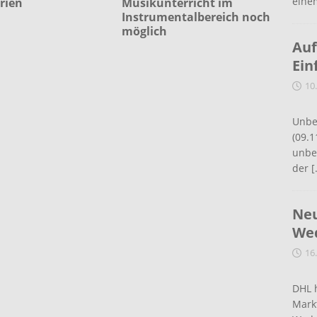
eine
rien
Musikunterricht im
Instrumentalbereich noch
möglich
Auf
Ein
10
Unbe
(09.1
unbef
der
[
Neu
Wed
16
DHL 
Mark