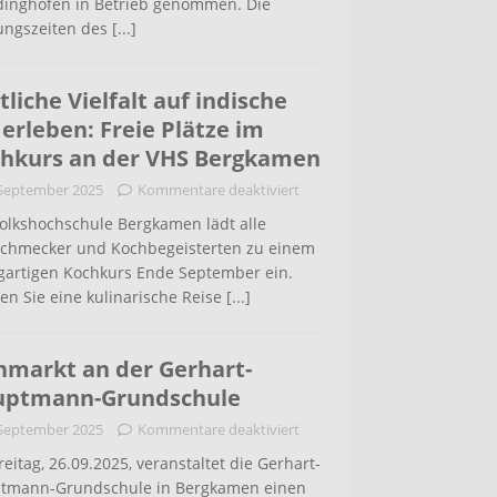
inghofen in Betrieb genommen. Die
ungszeiten des
[...]
tliche Vielfalt auf indische
 erleben: Freie Plätze im
hkurs an der VHS Bergkamen
 September 2025
Kommentare deaktiviert
Volkshochschule Bergkamen lädt alle
schmecker und Kochbegeisterten zu einem
igartigen Kochkurs Ende September ein.
en Sie eine kulinarische Reise
[...]
hmarkt an der Gerhart-
uptmann-Grundschule
 September 2025
Kommentare deaktiviert
eitag, 26.09.2025, veranstaltet die Gerhart-
tmann-Grundschule in Bergkamen einen