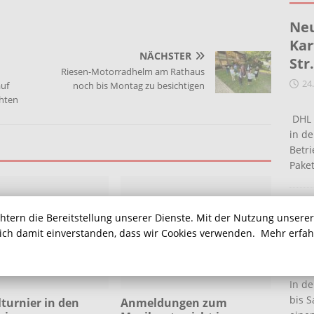
Neu
Kar
NÄCHSTER
Str
Riesen-Motorradhelm am Rathaus
24
uf
noch bis Montag zu besichtigen
chten
DHL 
in de
Betr
Pake
Ein
chtern die Bereitstellung unserer Dienste. Mit der Nutzung unsere
Ha
sich damit einverstanden, dass wir Cookies verwenden.
Mehr erfa
16
In de
bis S
turnier in den
Anmeldungen zum