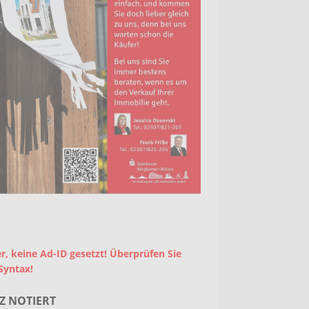
r, keine Ad-ID gesetzt! Überprüfen Sie
Syntax!
Z NOTIERT