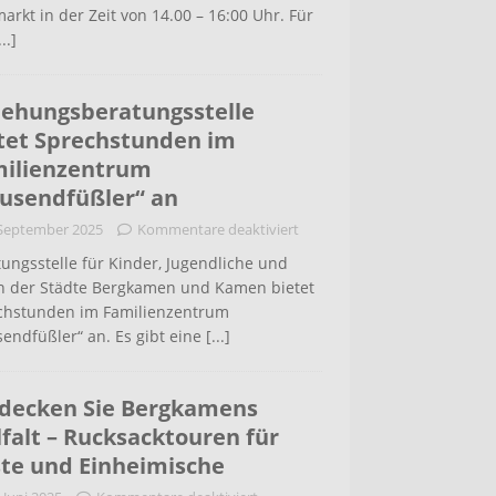
arkt in der Zeit von 14.00 – 16:00 Uhr. Für
...]
iehungsberatungsstelle
tet Sprechstunden im
ilienzentrum
usendfüßler“ an
 September 2025
Kommentare deaktiviert
ungsstelle für Kinder, Jugendliche und
rn der Städte Bergkamen und Kamen bietet
chstunden im Familienzentrum
endfüßler“ an. Es gibt eine
[...]
decken Sie Bergkamens
lfalt – Rucksacktouren für
te und Einheimische