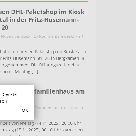
en DHL-Paketshop im Kiosk
tal in der Fritz-Husemann-
. 20
. November 2025
Kommentare deaktiviert
hat einen neuen Paketshop im Kiosk Kartal
r Fritz-Husemann-Str. 20 in Bergkamen in
ieb genommen. Die Öffnungszeiten des
tshops: Montag
[...]
bruch in Einfamilienhaus am
r Dienste
ldenweg
hren
. November 2025
Kommentare deaktiviert
OK
r Zeit von Freitag (14.11.2025), 20.00 Uhr
amstag (15.11.2025), 06.10 Uhr kam es zu