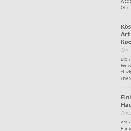
Wedd
Öffn
Kös
Art
Koc
9.
Die 
Fein
einz
Erleb
Flo
Ha
9.
Am Fr
Haup