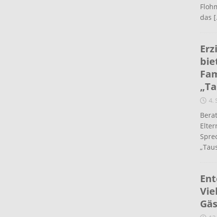
Flohm
das
[
Erz
bie
Fam
„Ta
4.
Berat
Elte
Spre
„Taus
Ent
Vie
Gäs