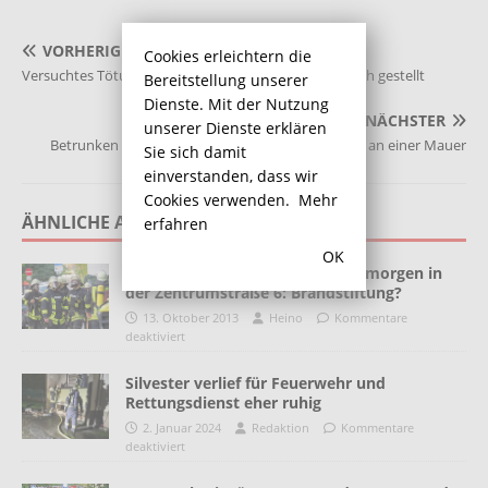
VORHERIGER
Cookies erleichtern die
Versuchtes Tötungsdelikt: Mutmaßlicher Täter hat sich gestellt
Bereitstellung unserer
Dienste. Mit der Nutzung
NÄCHSTER
unserer Dienste erklären
Betrunken und Handy in der Hand – Fahrt endet an einer Mauer
Sie sich damit
einverstanden, dass wir
Cookies verwenden.
Mehr
ÄHNLICHE ARTIKEL
erfahren
OK
Wieder Kellerbrand am Sonntagmorgen in
der Zentrumstraße 6: Brandstiftung?
13. Oktober 2013
Heino
Kommentare
deaktiviert
Silvester verlief für Feuerwehr und
Rettungsdienst eher ruhig
2. Januar 2024
Redaktion
Kommentare
deaktiviert