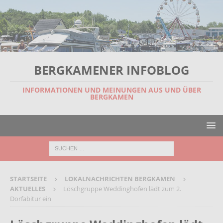
BERGKAMENER INFOBLOG
INFORMATIONEN UND MEINUNGEN AUS UND ÜBER
BERGKAMEN
STARTSEITE
LOKALNACHRICHTEN BERGKAMEN
AKTUELLES
Löschgruppe Weddinghofen lädt zum 2.
Dorfabitur ein