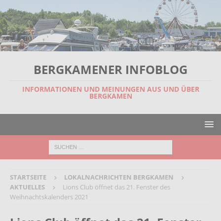
BERGKAMENER INFOBLOG
INFORMATIONEN UND MEINUNGEN AUS UND ÜBER
BERGKAMEN
STARTSEITE
LOKALNACHRICHTEN BERGKAMEN
AKTUELLES
Lions Club öffnet das 21. Fenster des
Weihnachtskalenders 2021