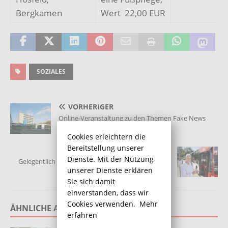
Bergkamen
Wert 22,00 EUR
SOZIALES
VORHERIGER
Online-Veranstaltung zu den Themen Fake News
und Impfskepsis
Cookies erleichtern die
Bereitstellung unserer
NÄCHSTER
Dienste. Mit der Nutzung
Gelegentlich VKU-Fahrgäste können jetzt auch per
unserer Dienste erklären
App mit dem Smartphone bezahlen
Sie sich damit
einverstanden, dass wir
Cookies verwenden.
Mehr
ÄHNLICHE ARTIKEL
erfahren