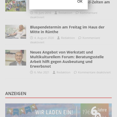
OK
Das matscht so schön: Vater-Kind-Zelten am
Grünen Weg
19. Juni 2016
Redaktion
Kommentare
deaktiviert
Bluspendetermin am Freitag im Haus der
Mitte in Rünthe
4. August 2020
Redaktion
Kommentare
deaktiviert
Neues Angebot von Werkstatt und
Multikulturellem Forum: Beratungsstelle
Arbeit hilft gegen Ausbeutung und
Erwerbsnot
6. Mai 2021
Redaktion
Kommentare deaktiviert
ANZEIGEN