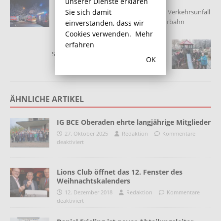
VORHERIGER
unserer Dienste erklären
Sie sich damit
Sechs Leichtverletzte bei nächtlichem Verkehrsunfall
im Kreisverkehr auf spiegelglatter Fahrbahn
einverstanden, dass wir
Cookies verwenden.
Mehr
NÄCHSTER
erfahren
Spielplatz in der Kleingartenanlage „Im
OK
Krähenwinkel“ eingeweiht
ÄHNLICHE ARTIKEL
IG BCE Oberaden ehrte langjährige Mitglieder
27. Oktober 2025
Redaktion
Kommentare
deaktiviert
Lions Club öffnet das 12. Fenster des
Weihnachtskalenders
12. Dezember 2018
Redaktion
Kommentare
deaktiviert