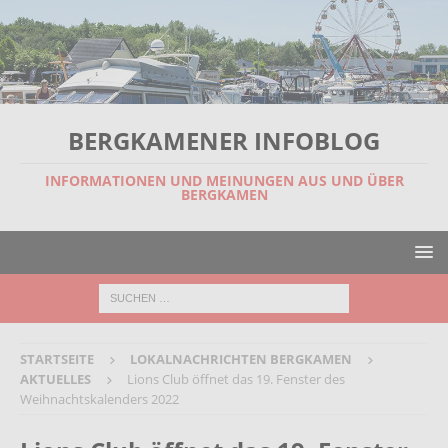
BERGKAMENER INFOBLOG
INFORMATIONEN UND MEINUNGEN AUS UND ÜBER
BERGKAMEN
STARTSEITE
LOKALNACHRICHTEN BERGKAMEN
AKTUELLES
Lions Club öffnet das 19. Fenster des
Weihnachtskalenders 2022