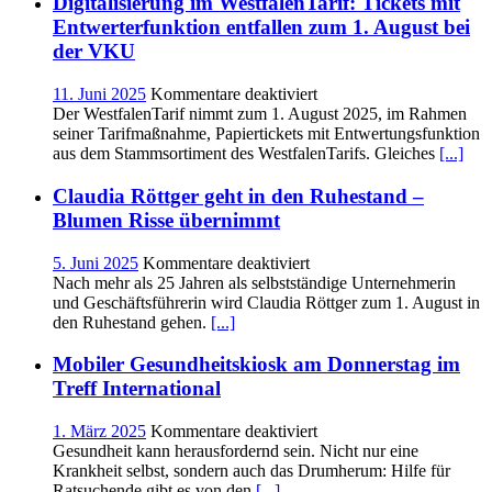
Digitalisierung im WestfalenTarif: Tickets mit
Rucksacktouren
Entwerterfunktion entfallen zum 1. August bei
für
der VKU
Gäste
und
für
11. Juni 2025
Kommentare deaktiviert
Einheimische
Digitalisierung
Der WestfalenTarif nimmt zum 1. August 2025, im Rahmen
im
seiner Tarifmaßnahme, Papiertickets mit Entwertungsfunktion
WestfalenTarif:
aus dem Stammsortiment des WestfalenTarifs. Gleiches
[...]
Tickets
mit
Claudia Röttger geht in den Ruhestand –
Entwerterfunktion
Blumen Risse übernimmt
entfallen
zum
für
5. Juni 2025
Kommentare deaktiviert
1.
Claudia
Nach mehr als 25 Jahren als selbstständige Unternehmerin
August
Röttger
und Geschäftsführerin wird Claudia Röttger zum 1. August in
bei
geht
den Ruhestand gehen.
[...]
der
in
VKU
den
Mobiler Gesundheitskiosk am Donnerstag im
Ruhestand
Treff International
–
Blumen
für
1. März 2025
Kommentare deaktiviert
Risse
Mobiler
Gesundheit kann herausfordernd sein. Nicht nur eine
übernimmt
Gesundheitskiosk
Krankheit selbst, sondern auch das Drumherum: Hilfe für
am
Ratsuchende gibt es von den
[...]