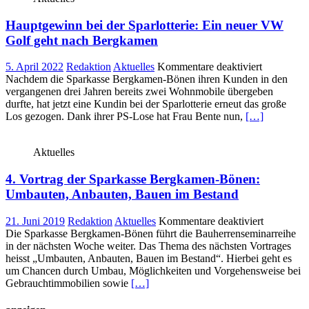
–
Hauptgewinn bei der Sparlotterie: Ein neuer VW
GSW-
App
Golf geht nach Bergkamen
bietet
Rundum
für
5. April 2022
Redaktion
Aktuelles
Kommentare deaktiviert
Service
Hauptgew
Nachdem die Sparkasse Bergkamen-Bönen ihren Kunden in den
bei
vergangenen drei Jahren bereits zwei Wohnmobile übergeben
der
durfte, hat jetzt eine Kundin bei der Sparlotterie erneut das große
Sparlotteri
Los gezogen. Dank ihrer PS-Lose hat Frau Bente nun,
[…]
Ein
neuer
Aktuelles
VW
Golf
4. Vortrag der Sparkasse Bergkamen-Bönen:
geht
nach
Umbauten, Anbauten, Bauen im Bestand
Bergkame
für
21. Juni 2019
Redaktion
Aktuelles
Kommentare deaktiviert
4.
Die Sparkasse Bergkamen-Bönen führt die Bauherrenseminarreihe
Vortrag
in der nächsten Woche weiter. Das Thema des nächsten Vortrages
der
heisst „Umbauten, Anbauten, Bauen im Bestand“. Hierbei geht es
Sparkasse
um Chancen durch Umbau, Möglichkeiten und Vorgehensweise bei
Bergkame
Gebrauchtimmobilien sowie
[…]
Bönen:
Umbauten