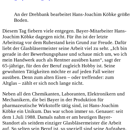
Bayer
in
An der Drehbank bearbeitet Hans-Joachim Köbke größere
Bergka
Boden.
tritt
in
den
Diesem Tag fiebern viele entgegen. Bayer-Mitarbeiter Hans-
Ruhesta
Joachim Köbke dagegen nicht. Für ihn ist der letzte
Feuer
Arbeitstag vor dem Ruhestand kein Grund zur Freude. Dafür
und
liebt der Glasbläsermeister seine Arbeit viel zu sehr. „Ich bin
Flamme
gerade in der Bewerbungsphase und schaue mich um, wo ich
für
mein Handwerk auch als Rentner ausüben kann“, sagt der
Glas
65-jährige, für den der Beruf zugleich Hobby ist. Seine
gewohnten Tätigkeiten möchte er auf jeden Fall weiter
ausüben. Denn zum alten Eisen – oder treffender: zum
Altglas – zählt er sich noch lange nicht.
Neben all den Chemikanten, Laboranten, Elektronikern und
Mechanikern, die bei Bayer in der Produktion für
pharmazeutische Wirkstoffe tätig sind, ist Hans-Joachim
Köbke ein Unikum. Das war schon immer so. Genauer: seit
dem 1.Juli 1988. Damals nahm er am heutigen Bayer-
Standort als seitdem einziger Glasbläsermeister die Arbeit
auf. So selten sein Beruf ist, so speziell sind seine Aufgaben.