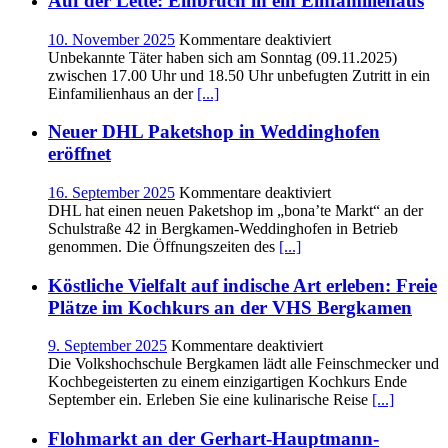
Auf der Lette: Einbruch in ein Einfamiliehaus
Haldenweg
für
10. November 2025
Kommentare deaktiviert
Auf
Unbekannte Täter haben sich am Sonntag (09.11.2025)
der
zwischen 17.00 Uhr und 18.50 Uhr unbefugten Zutritt in ein
Lette:
Einfamilienhaus an der
[...]
Einbruch
in
Neuer DHL Paketshop in Weddinghofen
ein
eröffnet
Einfamiliehaus
für
16. September 2025
Kommentare deaktiviert
Neuer
DHL hat einen neuen Paketshop im „bona’te Markt“ an der
DHL
Schulstraße 42 in Bergkamen-Weddinghofen in Betrieb
Paketshop
genommen. Die Öffnungszeiten des
[...]
in
Weddinghofen
Köstliche Vielfalt auf indische Art erleben: Freie
eröffnet
Plätze im Kochkurs an der VHS Bergkamen
für
9. September 2025
Kommentare deaktiviert
Köstliche
Die Volkshochschule Bergkamen lädt alle Feinschmecker und
Vielfalt
Kochbegeisterten zu einem einzigartigen Kochkurs Ende
auf
September ein. Erleben Sie eine kulinarische Reise
[...]
indische
Art
Flohmarkt an der Gerhart-Hauptmann-