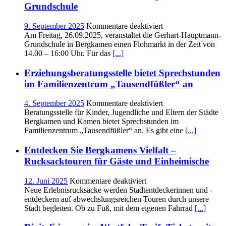
erleben:
Grundschule
Freie
Plätze
für
9. September 2025
Kommentare deaktiviert
im
Flohmarkt
Am Freitag, 26.09.2025, veranstaltet die Gerhart-Hauptmann-
Kochkurs
an
Grundschule in Bergkamen einen Flohmarkt in der Zeit von
an
der
14.00 – 16:00 Uhr. Für das
[...]
der
Gerhart-
VHS
Hauptmann-
Erziehungsberatungsstelle bietet Sprechstunden
Bergkamen
Grundschule
im Familienzentrum „Tausendfüßler“ an
für
4. September 2025
Kommentare deaktiviert
Erziehungsberatungs
Beratungsstelle für Kinder, Jugendliche und Eltern der Städte
bietet
Bergkamen und Kamen bietet Sprechstunden im
Sprechstunden
Familienzentrum „Tausendfüßler“ an. Es gibt eine
[...]
im
Familienzentrum
Entdecken Sie Bergkamens Vielfalt –
„Tausendfüßler“
Rucksacktouren für Gäste und Einheimische
an
für
12. Juni 2025
Kommentare deaktiviert
Entdecken
Neue Erlebnisrucksäcke werden Stadtentdeckerinnen und -
Sie
entdeckern auf abwechslungsreichen Touren durch unsere
Bergkamens
Stadt begleiten. Ob zu Fuß, mit dem eigenen Fahrrad
[...]
Vielfalt
–