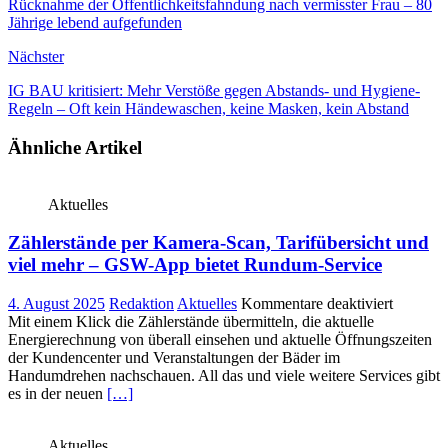
Rücknahme der Öffentlichkeitsfahndung nach vermisster Frau – 80
Jährige lebend aufgefunden
Nächster
IG BAU kritisiert: Mehr Verstöße gegen Abstands- und Hygiene-
Regeln – Oft kein Händewaschen, keine Masken, kein Abstand
Ähnliche Artikel
Aktuelles
Zählerstände per Kamera-Scan, Tarifübersicht und
viel mehr – GSW-App bietet Rundum-Service
für
4. August 2025
Redaktion
Aktuelles
Kommentare deaktiviert
Zählerst
Mit einem Klick die Zählerstände übermitteln, die aktuelle
per
Energierechnung von überall einsehen und aktuelle Öffnungszeiten
Kamera-
der Kundencenter und Veranstaltungen der Bäder im
Scan,
Handumdrehen nachschauen. All das und viele weitere Services gibt
Tarifüber
es in der neuen
[…]
und
viel
Aktuelles
mehr