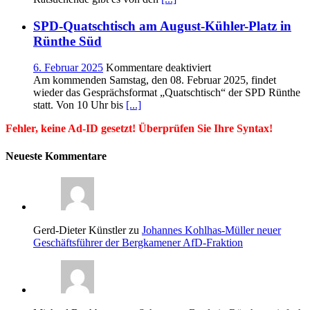
Donnerstag
im
SPD-Quatschtisch am August-Kühler-Platz in
Treff
Rünthe Süd
International
für
6. Februar 2025
Kommentare deaktiviert
SPD-
Am kommenden Samstag, den 08. Februar 2025, findet
Quatschtisch
wieder das Gesprächsformat „Quatschtisch“ der SPD Rünthe
am
statt. Von 10 Uhr bis
[...]
August-
Fehler, keine Ad-ID gesetzt! Überprüfen Sie Ihre Syntax!
Kühler-
Platz
in
Neueste Kommentare
Rünthe
Süd
Gerd-Dieter Künstler zu
Johannes Kohlhas-Müller neuer
Geschäftsführer der Bergkamener AfD-Fraktion