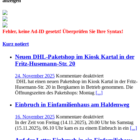
anzeigen
Anbauten,
Bauen
im
Bestand
Fehler, keine Ad-ID gesetzt! Überprüfen Sie Ihre Syntax!
Kurz notiert
Neuen DHL-Paketshop im Kiosk Kartal in der
Fritz-Husemann-Str. 20
für
24. November 2025
Kommentare deaktiviert
Neuen
DHL hat einen neuen Paketshop im Kiosk Kartal in der Fritz-
DHL-
Husemann-Str. 20 in Bergkamen in Betrieb genommen. Die
Paketshop im
Öffnungszeiten des Paketshops: Montag
[...]
Kiosk
Kartal
Einbruch in Einfamilienhaus am Haldenweg
in
der
für
16. November 2025
Kommentare deaktiviert
Fritz-
Einbruch
In der Zeit von Freitag (14.11.2025), 20.00 Uhr bis Samstag
Husemann-
in
(15.11.2025), 06.10 Uhr kam es zu einem Einbruch in ein
[...]
Str.
Einfamilienhaus
20
am