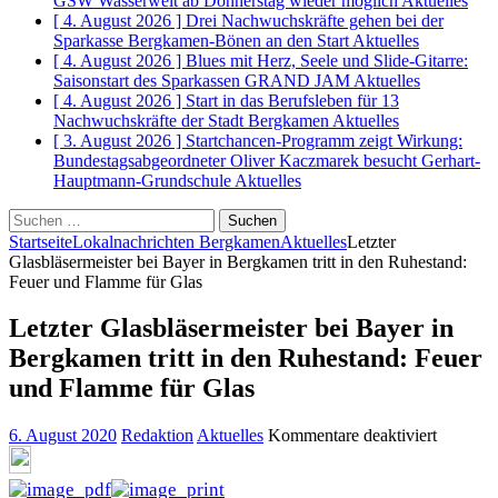
GSW Wasserwelt ab Donnerstag wieder möglich
Aktuelles
[ 4. August 2026 ]
Drei Nachwuchskräfte gehen bei der
Sparkasse Bergkamen-Bönen an den Start
Aktuelles
[ 4. August 2026 ]
Blues mit Herz, Seele und Slide-Gitarre:
Saisonstart des Sparkassen GRAND JAM
Aktuelles
[ 4. August 2026 ]
Start in das Berufsleben für 13
Nachwuchskräfte der Stadt Bergkamen
Aktuelles
[ 3. August 2026 ]
Startchancen-Programm zeigt Wirkung:
Bundestagsabgeordneter Oliver Kaczmarek besucht Gerhart-
Hauptmann-Grundschule
Aktuelles
Suchen
nach:
Startseite
Lokalnachrichten Bergkamen
Aktuelles
Letzter
Glasbläsermeister bei Bayer in Bergkamen tritt in den Ruhestand:
Feuer und Flamme für Glas
Letzter Glasbläsermeister bei Bayer in
Bergkamen tritt in den Ruhestand: Feuer
und Flamme für Glas
für
6. August 2020
Redaktion
Aktuelles
Kommentare deaktiviert
Letzter
Glasbläs
bei