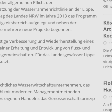
Wedd
er allgemeinen Pflicht der
Öffn
tzung der Wasserrahmenrichtlinie an der Lippe.
trag des Landes NRW im Jahre 2013 das Programm
Kös
igkeitsbereich aufgelegt und neben der
Art
te mehrere neue Projekte begonnen.
Koc
ristige Verbesserung und Wiederherstellung eines
9.
iner Erhaltung und Entwicklung von fluss- und
Die 
sgemeinschaften. Für das Landesgewässer Lippe
Fein
etzt.
einz
Erleb
Flo
rechtliches Wasserwirtschaftsunternehmen, das
Ha
nwohl mit modernen Managementmethoden
9.
 des eigenen Handelns das Genossenschaftsprinzip
Am Fr
Haup