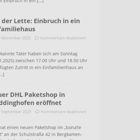
m Einbruch in ein
[...]
 der Lette: Einbruch in ein
familiehaus
. November 2025
Kommentare deaktiviert
kannte Täter haben sich am Sonntag
1.2025) zwischen 17.00 Uhr und 18.50 Uhr
ugten Zutritt in ein Einfamilienhaus an
...]
er DHL Paketshop in
dinghofen eröffnet
. September 2025
Kommentare deaktiviert
hat einen neuen Paketshop im „bona’te
t“ an der Schulstraße 42 in Bergkamen-