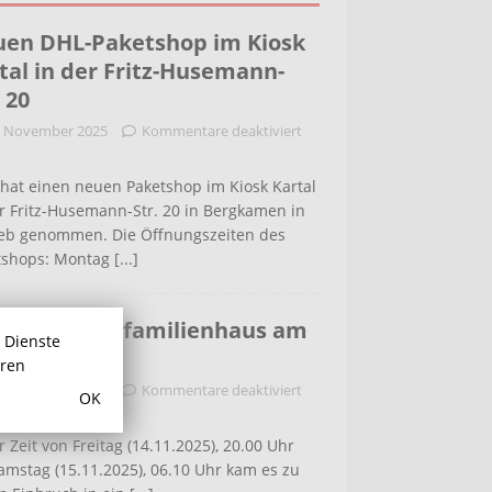
en DHL-Paketshop im Kiosk
tal in der Fritz-Husemann-
. 20
. November 2025
Kommentare deaktiviert
hat einen neuen Paketshop im Kiosk Kartal
r Fritz-Husemann-Str. 20 in Bergkamen in
ieb genommen. Die Öffnungszeiten des
tshops: Montag
[...]
bruch in Einfamilienhaus am
r Dienste
ldenweg
hren
. November 2025
Kommentare deaktiviert
OK
r Zeit von Freitag (14.11.2025), 20.00 Uhr
amstag (15.11.2025), 06.10 Uhr kam es zu