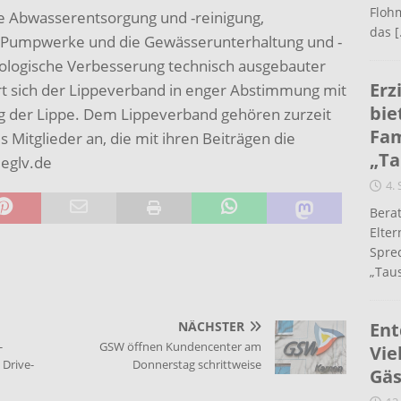
Flohm
die Abwasserentsorgung und -reinigung,
das
[
 Pumpwerke und die Gewässerunterhaltung und -
kologische Verbesserung technisch ausgebauter
Erz
 sich der Lippeverband in enger Abstimmung mit
bie
 der Lippe. Dem Lippeverband gehören zurzeit
Fam
tglieder an, die mit ihren Beiträgen die
„Ta
eglv.de
4.
Berat
Elte
Spre
„Taus
Ent
NÄCHSTER
-
GSW öffnen Kundencenter am
Vie
 Drive-
Donnerstag schrittweise
Gäs