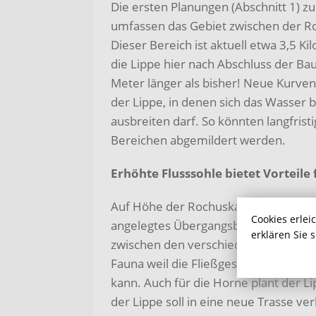
Die ersten Planungen (Abschnitt 1) 
umfassen das Gebiet zwischen der R
Dieser Bereich ist aktuell etwa 3,5 K
die Lippe hier nach Abschluss der Bau
Meter länger als bisher! Neue Kurve
der Lippe, in denen sich das Wasser 
ausbreiten darf. So könnten langfris
Bereichen abgemildert werden.
Erhöhte Flusssohle bietet Vorteile
Auf Höhe der Rochuskapelle soll die
Cookies erlei
angelegtes Übergangsbauwerk, ähnlic
erklären Sie 
zwischen den verschiedenen Sohlhöhen
Fauna weil die Fließgeschwindigkeit
kann. Auch für die Horne plant der 
der Lippe soll in eine neue Trasse v