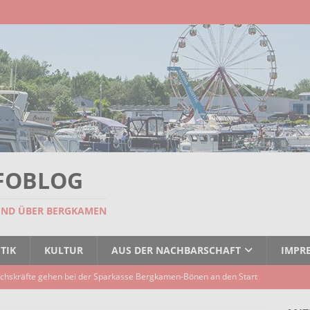
FOBLOG
UND ÜBER BERGKAMEN
TIK
KULTUR
AUS DER NACHBARSCHAFT
IMPR
chskräfte gehen bei der Sparkasse Bergkamen-Bönen an den Start