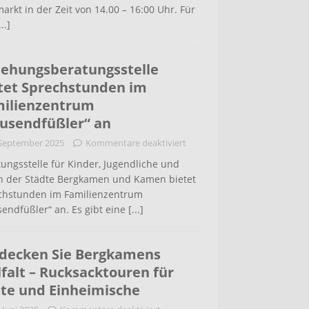
arkt in der Zeit von 14.00 – 16:00 Uhr. Für
...]
iehungsberatungsstelle
tet Sprechstunden im
ilienzentrum
usendfüßler“ an
 September 2025
Kommentare deaktiviert
ungsstelle für Kinder, Jugendliche und
rn der Städte Bergkamen und Kamen bietet
chstunden im Familienzentrum
endfüßler“ an. Es gibt eine
[...]
decken Sie Bergkamens
lfalt – Rucksacktouren für
te und Einheimische