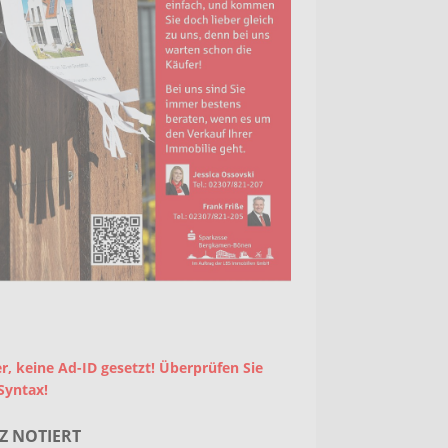
r, keine Ad-ID gesetzt! Überprüfen Sie
Syntax!
Z NOTIERT