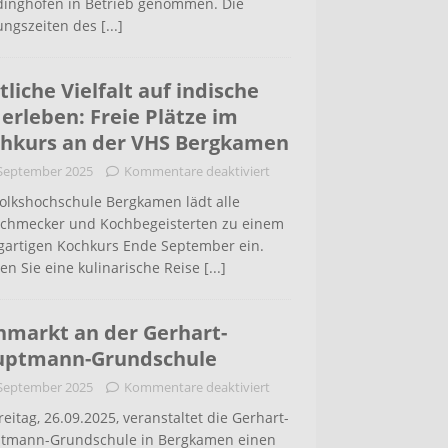
inghofen in Betrieb genommen. Die
ungszeiten des
[...]
tliche Vielfalt auf indische
 erleben: Freie Plätze im
hkurs an der VHS Bergkamen
 September 2025
Kommentare deaktiviert
Volkshochschule Bergkamen lädt alle
schmecker und Kochbegeisterten zu einem
igartigen Kochkurs Ende September ein.
en Sie eine kulinarische Reise
[...]
hmarkt an der Gerhart-
uptmann-Grundschule
 September 2025
Kommentare deaktiviert
eitag, 26.09.2025, veranstaltet die Gerhart-
tmann-Grundschule in Bergkamen einen