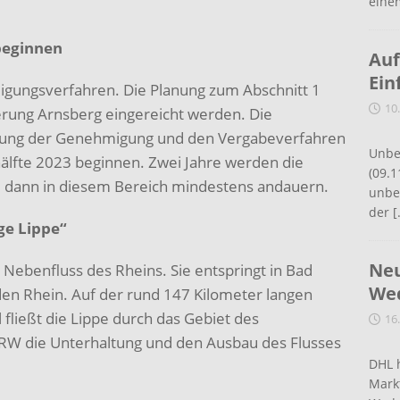
eine
beginnen
Auf
Ein
migungsverfahren. Die Planung zum Abschnitt 1
10
erung Arnsberg eingereicht werden. Die
ilung der Genehmigung und den Vergabeverfahren
Unbe
shälfte 2023 beginnen. Zwei Jahre werden die
(09.1
e dann in diesem Bereich mindestens andauern.
unbef
der
[
e Lippe“
Neu
r Nebenfluss des Rheins. Sie entspringt in Bad
Wed
den Rhein. Auf der rund 147 Kilometer langen
fließt die Lippe durch das Gebiet des
16
RW die Unterhaltung und den Ausbau des Flusses
DHL 
Mark