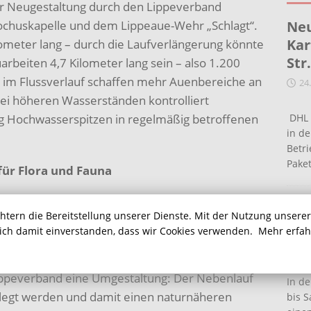
zur Neugestaltung durch den Lippeverband
Neu
ochuskapelle und dem Lippeaue-Wehr „Schlagt“.
Kar
ilometer lang – durch die Laufverlängerung könnte
Str
arbeiten 4,7 Kilometer lang sein – also 1.200
n im Flussverlauf schaffen mehr Auenbereiche an
24
bei höheren Wasserständen kontrolliert
DHL 
tig Hochwasserspitzen in regelmäßig betroffenen
in de
Betr
Pake
 für Flora und Fauna
 Flusssohle der Lippe angehoben werden. Ein neu
Ein
chtern die Bereitstellung unserer Dienste. Mit der Nutzung unsere
her einer Fischtreppe, wird dann den Übergang
Ha
sich damit einverstanden, dass wir Cookies verwenden.
Mehr erfa
 regeln. Ein großer Vorteil für die Flora und
16
 so naturnahen Verhältnissen angepasst werden
Lippeverband eine Umgestaltung: Der Nebenlauf
In de
erlegt werden und damit einen naturnäheren
bis S