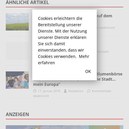
ÄHNLICHE ARTIKEL
Bayer winkt ab: Kein Windpark auf dem
Cookies erleichtern die
Bergkamener Nordgelände
Bereitstellung unserer
2. Juli 2013
Heino
Kommentare deaktiviert
Dienste. Mit der Nutzung
unserer Dienste erklären
Sie sich damit
Aktionstag gegen TTIP
einverstanden, dass wir
17. April 2015
Redaktion
Kommentare
Cookies verwenden.
Mehr
deaktiviert
erfahren
OK
Europatag der Kulturen bei der Blumenbörse
und Fotowettbewerb „Ich…meine Stadt…
mein Europa“
17. Januar 2019
Redaktion
Kommentare
deaktiviert
ANZEIGEN