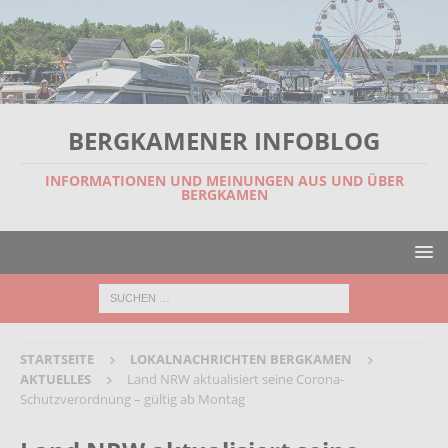
BERGKAMENER INFOBLOG
INFORMATIONEN UND MEINUNGEN AUS UND ÜBER
BERGKAMEN
STARTSEITE
LOKALNACHRICHTEN BERGKAMEN
AKTUELLES
Land NRW aktualisiert seine Corona-
Schutzverordnung – gültig ab Montag